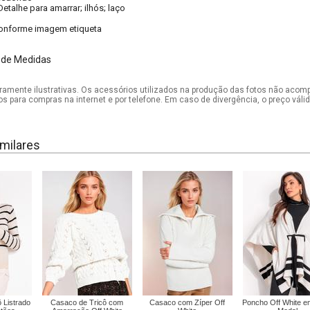
Detalhe para amarrar; ilhós; laço
onforme imagem etiqueta
 de Medidas
mente ilustrativas. Os acessórios utilizados na produção das fotos não acom
os para compras na internet e por telefone. Em caso de divergência, o preço vál
milares
 Listrado
Casaco de Tricô com
Casaco com Zíper Off
Poncho Off White e