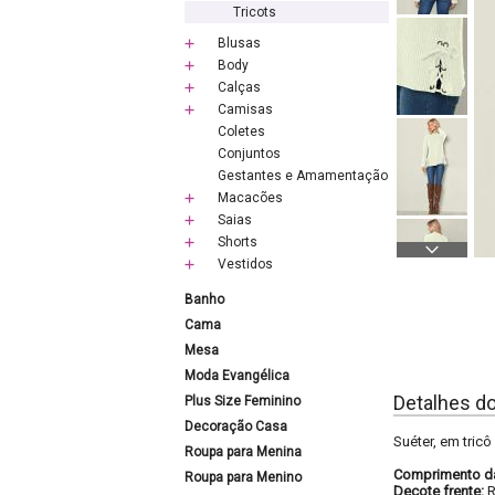
Tricots
Blusas
Body
Calças
Camisas
Coletes
Conjuntos
Gestantes e Amamentação
Macacões
Saias
Shorts
Vestidos
Banho
Cama
Mesa
Moda Evangélica
Detalhes d
Plus Size Feminino
Decoração Casa
Suéter, em tricô
Roupa para Menina
Comprimento d
Roupa para Menino
Decote frente: