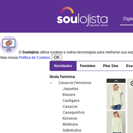
O
Soulojista
utiliza cookies e outras tecnologias para melhorar sua e
OK
Veja nossa
Política de Cookies
.
Novidades
Feminino
Plus Size
Eva
Moda Feminina
Casacos Femininos
Jaquetas
Blazers
Cardigans
Casacos
Casaquinhos
Kimonos
Moletons
Sobretudos