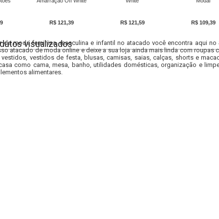
tões
Amarração Off White
White
Modal
9
R$ 121,39
R$ 121,59
R$ 109,39
dutos visualizados
r da moda feminina, masculina e infantil no atacado você encontra aqui no
so atacado de moda online e deixe a sua loja ainda mais linda com roupas c
 vestidos, vestidos de festa, blusas, camisas, saias, calças, shorts e m
casa como cama, mesa, banho, utilidades domésticas, organização e limpe
lementos alimentares.