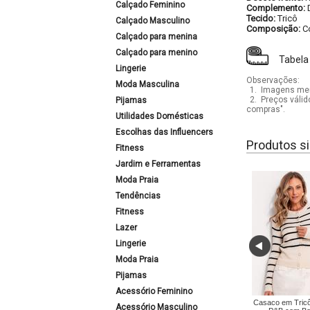
Calçado Feminino
Complemento:
Tecido:
Tricô
Calçado Masculino
Composição:
C
Calçado para menina
Calçado para menino
Tabela
Lingerie
Observações:
Moda Masculina
1.
Imagens mera
2.
Preços válid
Pijamas
compras".
Utilidades Domésticas
Escolhas das Influencers
Produtos si
Fitness
Jardim e Ferramentas
Moda Praia
Tendências
Fitness
Lazer
Lingerie
Moda Praia
Pijamas
Acessório Feminino
Casaco em Tricô
Acessório Masculino