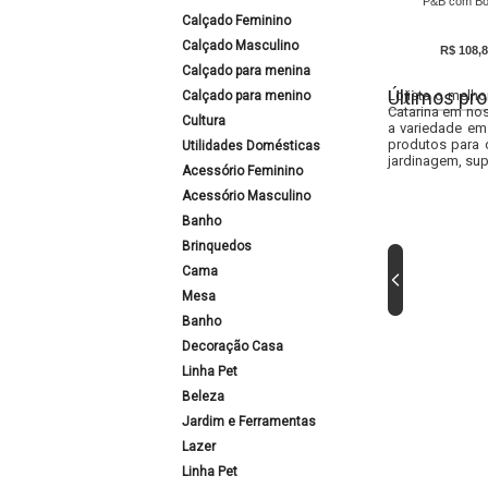
P&B com Bo
Calçado Feminino
Calçado Masculino
R$ 108,8
Calçado para menina
Últimos pro
Lojista o melho
Calçado para menino
Catarina em nos
Cultura
a variedade em
produtos para 
Utilidades Domésticas
jardinagem, sup
Acessório Feminino
Acessório Masculino
Banho
Brinquedos
Cama
Mesa
Banho
Decoração Casa
Linha Pet
Beleza
Jardim e Ferramentas
Lazer
Linha Pet