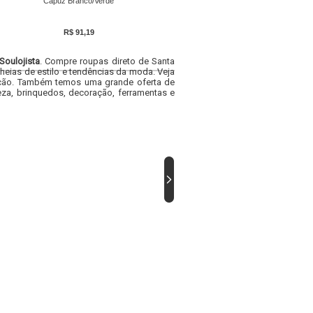
Capuz Branco/Verde
R$ 91,19
Soulojista
. Compre roupas direto de Santa
heias de estilo e tendências da moda. Veja
acacão. Também temos uma grande oferta de
za, brinquedos, decoração, ferramentas e