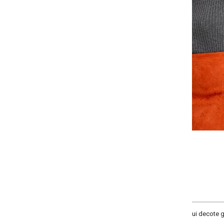
-
-
-
-
+
+
+
P
M
G
GG
COMPRAR
ssui decote gola alta e mangas longas.