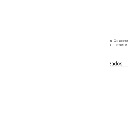
s. Os acessórios utilizados na produção das fotos não acompanham o produto.
internet e por telefone. Em caso de divergência, o preço válido será sempre aq
izados