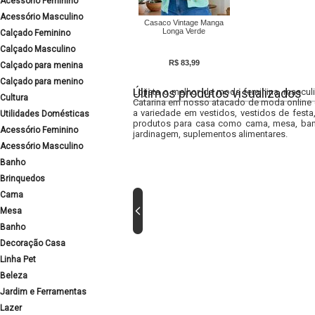
Acessório Feminino
Acessório Masculino
Casaco Vintage Manga
Longa Verde
Calçado Feminino
Calçado Masculino
R$ 83,99
Calçado para menina
Calçado para menino
Últimos produtos visualizados
Lojista o melhor da moda feminina, masculi
Cultura
Catarina em nosso atacado de moda online e
a variedade em vestidos, vestidos de fest
Utilidades Domésticas
produtos para casa como cama, mesa, banh
Acessório Feminino
jardinagem, suplementos alimentares.
Acessório Masculino
Banho
Brinquedos
Cama
Mesa
Banho
Decoração Casa
Linha Pet
Beleza
Jardim e Ferramentas
Lazer