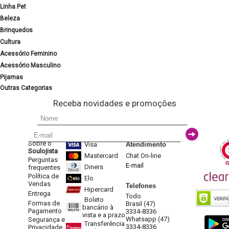
Linha Pet
Beleza
Brinquedos
Cultura
Acessório Feminino
Acessório Masculino
Pijamas
Outras Categorias
Receba novidades e promoções
Sobre o
Visa
Atendimento
Soulojista
Mastercard
Chat On-line
Perguntas
E-mail
Diners
frequentes
Política de
Elo
Vendas
Telefones
Hipercard
Entrega
Todo
Boleto
Formas de
Brasil (47)
bancário à
Pagamento
3334-8336
vista e a prazo
Whatsapp (47)
Segurança e
Transferência
3334-8336
Privacidade