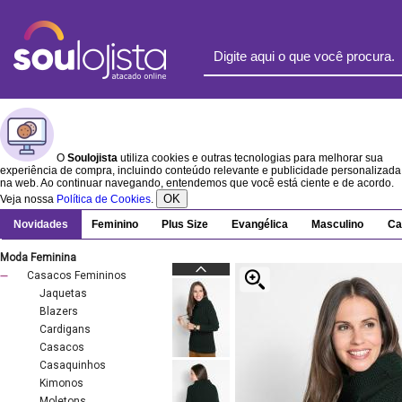
O
Soulojista
utiliza cookies e outras tecnologias para melhorar sua
experiência de compra, incluindo conteúdo relevante e publicidade personalizada
na web. Ao continuar navegando, entendemos que você está ciente e de acordo.
OK
Veja nossa
Política de Cookies
.
Novidades
Feminino
Plus Size
Evangélica
Masculino
Ca
Moda Feminina
Casacos Femininos
Jaquetas
Blazers
Cardigans
Casacos
Casaquinhos
Kimonos
Moletons