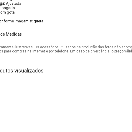
ga:
Ajustada
Alongado
Com gota
onforme imagem etiqueta
 de Medidas
mente ilustrativas. Os acessórios utilizados na produção das fotos não acom
os para compras na internet e por telefone. Em caso de divergência, o preço vál
dutos visualizados