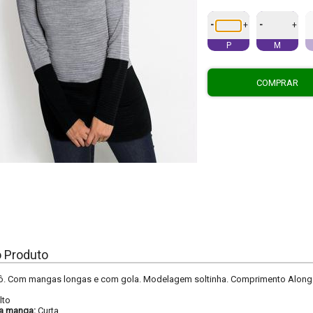
-
-
+
+
P
M
COMPRAR
o Produto
cô. Com mangas longas e com gola. Modelagem soltinha. Comprimento Along
lto
a manga:
Curta