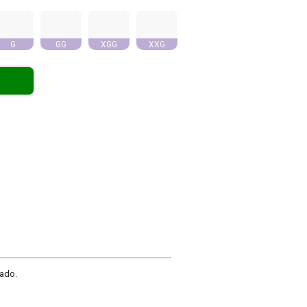
G
GG
XGG
XXG
ado.