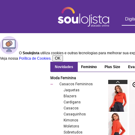
O
Soulojista
utiliza cookies e outras tecnologias para melhorar sua e
OK
Veja nossa
Política de Cookies
.
Novidades
Feminino
Plus Size
Eva
Moda Feminina
Casacos Femininos
Jaquetas
Blazers
Cardigans
Casacos
Casaquinhos
Kimonos
Moletons
Sobretudos