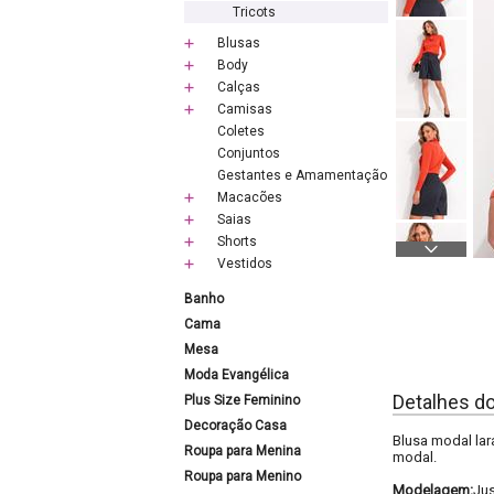
Tricots
Blusas
Body
Calças
Camisas
Coletes
Conjuntos
Gestantes e Amamentação
Macacões
Saias
Shorts
Vestidos
Banho
Cama
Mesa
Moda Evangélica
Detalhes d
Plus Size Feminino
Decoração Casa
Blusa modal lar
Roupa para Menina
modal.
Roupa para Menino
Modelagem:
Ju