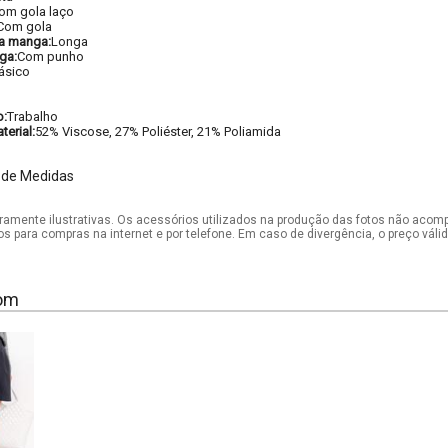
om gola laço
Com gola
a manga:
Longa
ga:
Com punho
ásico
o:
Trabalho
erial:
52% Viscose, 27% Poliéster, 21% Poliamida
 de Medidas
mente ilustrativas. Os acessórios utilizados na produção das fotos não acom
os para compras na internet e por telefone. Em caso de divergência, o preço vál
om