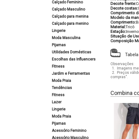
Calçado Feminino
Decote frente:
C
Decote costas:
Calçado Masculino
Comprimento d
Calçado para menina
Modelo da man
Comprimento:
B
Calçado para menino
Material:
Tricô
Lingerie
Estação:
Inverno
Situação de Us
Moda Masculina
Composição Mat
Pijamas
Utilidades Domésticas
Tabela
Escolhas das Influencers
Observações:
Fitness
1.
Imagens mera
2.
Preços válid
Jardim e Ferramentas
compras".
Moda Praia
Tendências
Combina c
Fitness
Lazer
Lingerie
Moda Praia
Pijamas
Acessório Feminino
Acessório Masculino