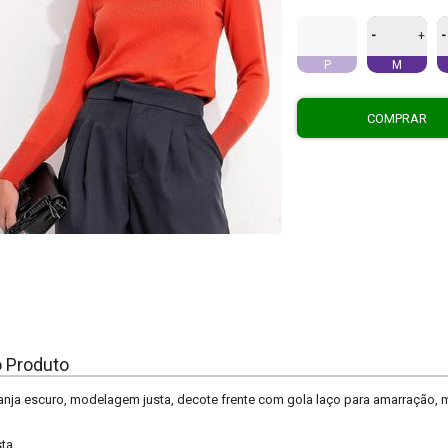
-
-
+
P
M
COMPRAR
o Produto
anja escuro, modelagem justa, decote frente com gola laço para amarração, 
sta