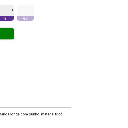
+
G
GG
manga longa com punho, material tricô