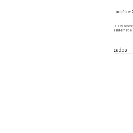
 poliéster 2% - elastano 1% - elastodieno.
s. Os acessórios utilizados na produção das fotos não acompanham o produto.
internet e por telefone. Em caso de divergência, o preço válido será sempre aq
izados