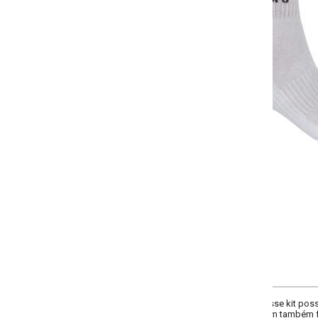
-
+
Único
COMPRAR
se kit possui 3 meias unisex de cano médio. Os modelos contam com sola at
 também faixa tensora no peito do pé para maior ajuste e conforto.