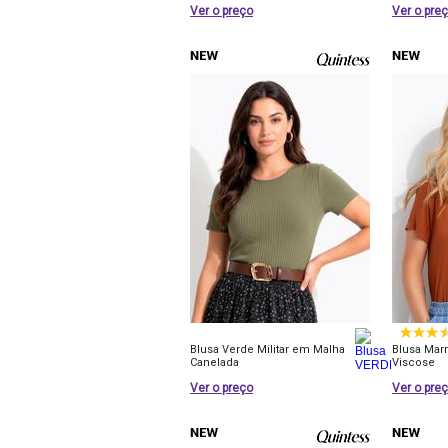
Ver o preço
Ver o pre
Blusa Verde Militar em Malha
Blusa Mar
Canelada
Viscose
Ver o preço
Ver o pre