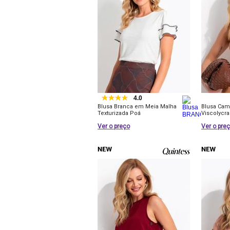
4.0
Blusa Branca em Meia Malha
Blusa Cam
Texturizada Poá
Viscolycra
Ver o preço
Ver o pre