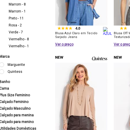
Marrom - 8
Marrom - 1
Preto - 11
Rosa - 2
4.0
Verde - 7
Blusa Azul Claro em Tecido
Blusa Off
Sarjado Jeans
Texturizad
Vermelho - 8
Ver o preço
Ver o pre
Vermelho - 1
Marca
Marguerite
Quintess
Banho
Cama
Plus Size Feminino
Calçado Feminino
Calçado Masculino
Calçado para menina
Calçado para menino
Utilidades Domésticas