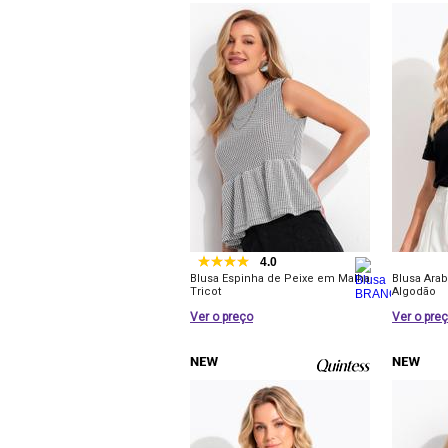
4.0
Blusa Espinha de Peixe em Malha
Blusa Ara
Tricot
Algodão
Ver o preço
Ver o pre