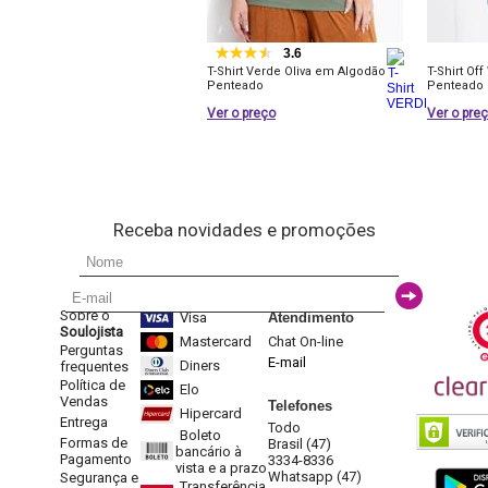
3.6
T-Shirt Verde Oliva em Algodão
T-Shirt Of
Penteado
Penteado
Ver o preço
Ver o pre
Receba novidades e promoções
Sobre o
Visa
Atendimento
Soulojista
Mastercard
Chat On-line
Perguntas
E-mail
Diners
frequentes
Política de
Elo
Vendas
Telefones
Hipercard
Entrega
Todo
Boleto
Formas de
Brasil (47)
bancário à
Pagamento
3334-8336
vista e a prazo
Whatsapp (47)
Segurança e
Transferência