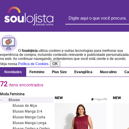
O
Soulojista
utiliza cookies e outras tecnologias para melhorar sua
experiência de compra, incluindo conteúdo relevante e publicidade personalizada
na web. Ao continuar navegando, entendemos que você está ciente e de acordo.
OK
Veja nossa
Política de Cookies
.
Novidades
Feminino
Plus Size
Evangélica
Masculino
Ca
72
itens encontrados
Moda Feminina
Blusas
Blusas de Alça
Blusas Manga 3/4
Blusas Manga Curta
Blusas Manga Longa
Blusas Ombro a Ombro