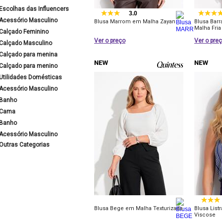
Escolhas das Influencers
3.0
Acessório Masculino
Blusa Marrom em Malha Zayan
Blusa Bar
Malha Fria
Calçado Feminino
Ver o preço
Ver o pre
Calçado Masculino
Calçado para menina
Calçado para menino
Utilidades Domésticas
Acessório Masculino
Banho
Cama
Banho
Acessório Masculino
Outras Categorias
Blusa Bege em Malha Texturizada
Blusa Lis
Viscose