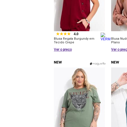
4.0
Blusa Regata Burgundy em
Blusa Nud
Tecido Crepe
Plano
Ver o preço
Ver o pre