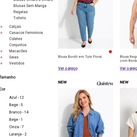
Blusas Sem Manga
Regatas
T-shirts
Calças
Casacos Femininos
Coletes
Conjuntos
Macacões
Blusa Bordô em Tule Floral
Blusa Rega
Saias
com Borda
Vestidos
Ver o preço
Ver o pre
Tamanho
Cor
Azul - 12
Bege - 5
Branco - 14
Bege - 1
Cinza - 7
Laranja - 2