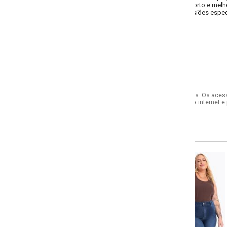
forto e melhor adaptação ao corpo. Ideal para usar com salto, bota ou plataf
iões especiais, sem abrir mão do conforto no dia a dia.
s. Os acessórios utilizados na produção das fotos não acompanham o produto.
internet e por telefone. Em caso de divergência, o preço válido será sempre aq