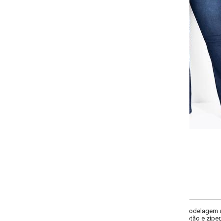
Selecione a quantidade para cada tamanho:
-
-
-
-
+
+
+
46
48
50
52
COMPRAR
odelagem ajustada ao corpo até o joelho e abertura gradual na barra que along
tão e zíper, bolsos funcionais e lavagem azul escura com leve marcação front