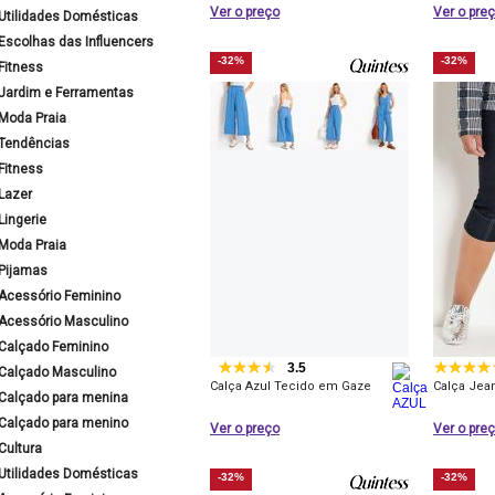
Ver o preço
Ver o pre
Utilidades Domésticas
Escolhas das Influencers
-32%
-32%
Fitness
Jardim e Ferramentas
Moda Praia
Tendências
Fitness
Lazer
Lingerie
Moda Praia
Pijamas
Acessório Feminino
Acessório Masculino
Calçado Feminino
3.5
Calçado Masculino
Calça Azul Tecido em Gaze
Calça Jea
Calçado para menina
Calçado para menino
Ver o preço
Ver o pre
Cultura
Utilidades Domésticas
-32%
-32%