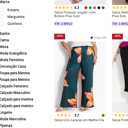
Marca
4.3
Bonprix
Calça Púrpura Jogger com
Calça Xad
Bolsos Plus Size
Plus Size
Marguerite
Ver o preço
Ver o pre
Quintess
Banho
-32%
-32%
Cama
Mesa
Moda Evangélica
Moda Feminina
Decoração Casa
Roupa para Menina
Roupa para Menino
Calçado Feminino
Calçado Masculino
Calçado para menina
Calçado para menino
Lingerie
3.7
Moda Masculina
Calça Lírio Laranja em Malha Fria
Calça Pre
Pijamas