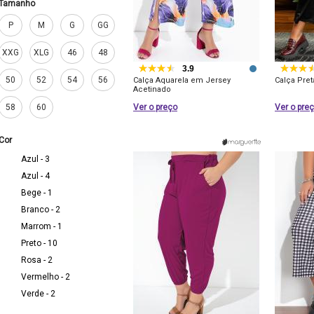
Tamanho
P
M
G
GG
XXG
XLG
46
48
3.9
50
52
54
56
Calça Aquarela em Jersey
Calça Pret
Acetinado
58
60
Ver o preço
Ver o pre
Cor
Azul - 3
Azul - 4
Bege - 1
Branco - 2
Marrom - 1
Preto - 10
Rosa - 2
Vermelho - 2
Verde - 2