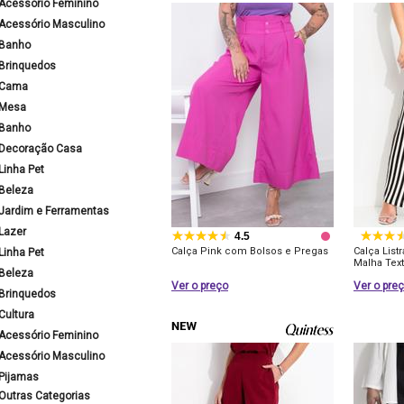
Acessório Feminino
Acessório Masculino
Banho
Brinquedos
Cama
Mesa
Banho
Decoração Casa
Linha Pet
Beleza
Jardim e Ferramentas
Lazer
4.5
Calça Pink com Bolsos e Pregas
Calça List
Linha Pet
Malha Text
Beleza
Ver o preço
Ver o pre
Brinquedos
Cultura
Acessório Feminino
Acessório Masculino
Pijamas
Outras Categorias