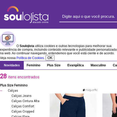
O
Soulojista
utiliza cookies e outras tecnologias para melhorar sua
experiência de compra, incluindo conteúdo relevante e publicidade personalizada
na web. Ao continuar navegando, entendemos que você está ciente e de acordo.
OK
Veja nossa
Política de Cookies
.
Novidades
Feminino
Plus Size
Evangélica
Masculino
Ca
28
itens encontrados
Plus Size Feminino
Calças
Calças Jeans
Calças Cintura Alta
Calças Comfort
Calças Cropped
Calças Flare