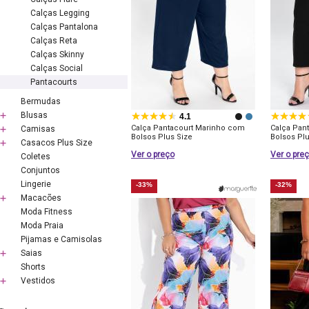
Calças Legging
Calças Pantalona
Calças Reta
Calças Skinny
Calças Social
Pantacourts
Bermudas
Blusas
4.1
Calça Pantacourt Marinho com
Calça Pan
Camisas
Bolsos Plus Size
Bolsos Plu
Casacos Plus Size
Ver o preço
Ver o pre
Coletes
Conjuntos
Lingerie
-33%
-32%
Macacões
Moda Fitness
Moda Praia
Pijamas e Camisolas
Saias
Shorts
Vestidos