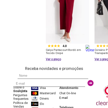
4.0
Calça Pantacourt Bordô em
Corsário 
Tecido Crepe
Transparê
Ver o preço
Ver o pre
Receba novidades e promoções
Sobre o
Visa
Atendimento
Soulojista
Mastercard
Chat On-line
Perguntas
E-mail
Diners
frequentes
Política de
Elo
Vendas
Telefones