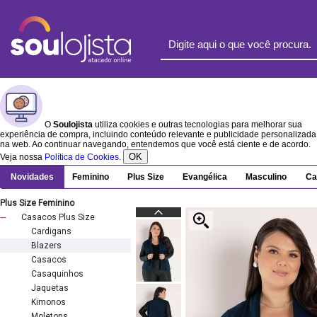
O
Soulojista
utiliza cookies e outras tecnologias para melhorar sua
experiência de compra, incluindo conteúdo relevante e publicidade personalizada
na web. Ao continuar navegando, entendemos que você está ciente e de acordo.
OK
Veja nossa
Política de Cookies
.
Novidades
Feminino
Plus Size
Evangélica
Masculino
Ca
Plus Size Feminino
Casacos Plus Size
Cardigans
Blazers
Casacos
Casaquinhos
Jaquetas
Kimonos
Moletons