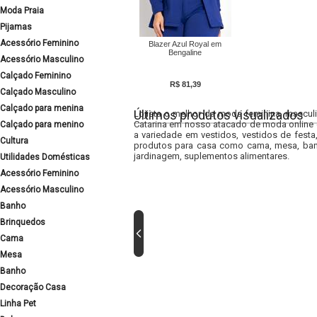
Moda Praia
Pijamas
Acessório Feminino
Blazer Azul Royal em
Bengaline
Acessório Masculino
Calçado Feminino
R$ 81,39
Calçado Masculino
Calçado para menina
Últimos produtos visualizados
Lojista o melhor da moda feminina, masculi
Catarina em nosso atacado de moda online e
Calçado para menino
a variedade em vestidos, vestidos de fest
Cultura
produtos para casa como cama, mesa, banh
jardinagem, suplementos alimentares.
Utilidades Domésticas
Acessório Feminino
Acessório Masculino
Banho
Brinquedos
Cama
Mesa
Banho
Decoração Casa
Linha Pet