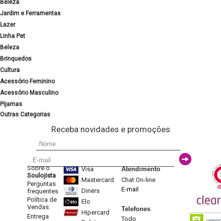
Beleza
Jardim e Ferramentas
Lazer
Linha Pet
Beleza
Brinquedos
Cultura
Acessório Feminino
Acessório Masculino
Pijamas
Outras Categorias
Receba novidades e promoções
Sobre o
Visa
Atendimento
Soulojista
Mastercard
Chat On-line
Perguntas
E-mail
Diners
frequentes
Política de
Elo
Vendas
Telefones
Hipercard
Entrega
Todo