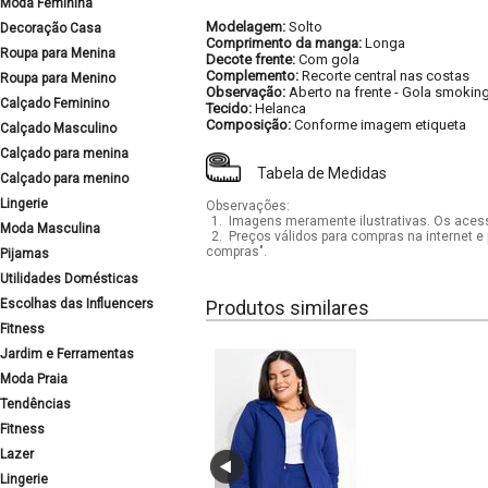
Moda Feminina
Modelagem:
Solto
Decoração Casa
Comprimento da manga:
Longa
Roupa para Menina
Decote frente:
Com gola
Complemento:
Recorte central nas costas
Roupa para Menino
Observação:
Aberto na frente
-
Gola smokin
Calçado Feminino
Tecido:
Helanca
Composição:
Conforme imagem etiqueta
Calçado Masculino
Calçado para menina
Tabela de Medidas
Calçado para menino
Lingerie
Observações:
1.
Imagens meramente ilustrativas. Os acess
Moda Masculina
2.
Preços válidos para compras na internet e 
compras".
Pijamas
Utilidades Domésticas
Escolhas das Influencers
Produtos similares
Fitness
Jardim e Ferramentas
Moda Praia
Tendências
Fitness
Lazer
Lingerie