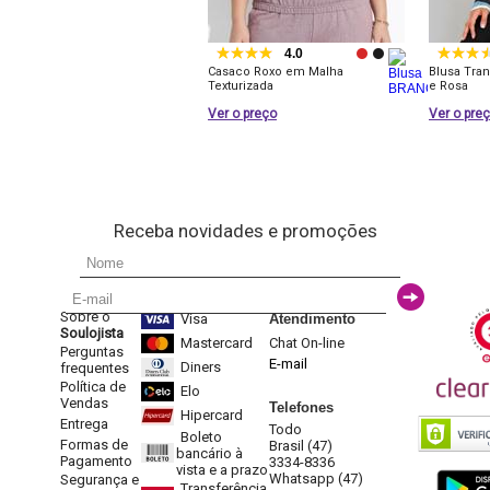
4.0
Casaco Roxo em Malha
Blusa Tran
Texturizada
e Rosa
Ver o preço
Ver o pre
Receba novidades e promoções
Sobre o
Visa
Atendimento
Soulojista
Mastercard
Chat On-line
Perguntas
E-mail
Diners
frequentes
Política de
Elo
Vendas
Telefones
Hipercard
Entrega
Todo
Boleto
Formas de
Brasil (47)
bancário à
Pagamento
3334-8336
vista e a prazo
Whatsapp (47)
Segurança e
Transferência