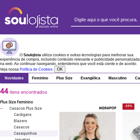
O
Soulojista
utiliza cookies e outras tecnologias para melhorar sua
experiência de compra, incluindo conteúdo relevante e publicidade personalizada
na web. Ao continuar navegando, entendemos que você está ciente e de acordo.
OK
Veja nossa
Política de Cookies
.
Novidades
Feminino
Plus Size
Evangélica
Masculino
Ca
44
itens encontrados
Plus Size Feminino
-33%
Casacos Plus Size
Cardigans
Blazers
Casacos
Casaquinhos
Jaquetas