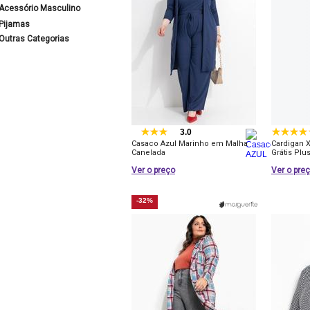
Acessório Masculino
Pijamas
Outras Categorias
3.0
Casaco Azul Marinho em Malha
Cardigan X
Canelada
Grátis Plu
Ver o preço
Ver o pre
-32%