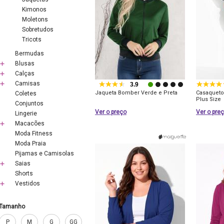
Kimonos
Moletons
Sobretudos
Tricots
Bermudas
Blusas
Calças
Camisas
3.9
Jaqueta Bomber Verde e Preta
Casaqueto
Coletes
Plus Size
Conjuntos
Ver o preço
Ver o pre
Lingerie
Macacões
Moda Fitness
Moda Praia
Pijamas e Camisolas
Saias
Shorts
Vestidos
Tamanho
P
M
G
GG