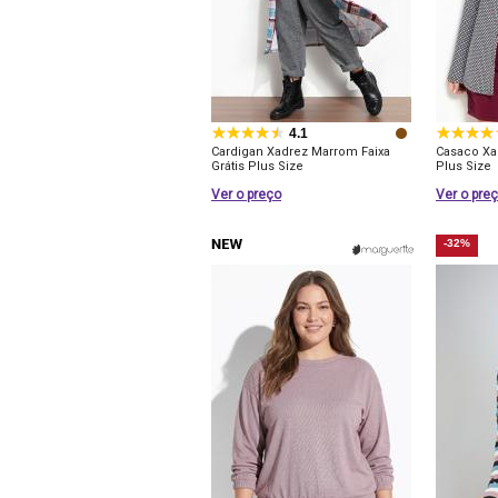
4.1
Cardigan Xadrez Marrom Faixa
Casaco Xa
Grátis Plus Size
Plus Size
Ver o preço
Ver o pre
-32%