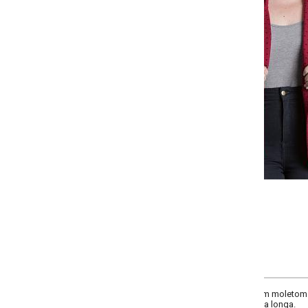
Selecione a quantidade para cada tamanho:
-
-
+
+
P
M
G
GG
COMPRAR
m moletom. Modelo com gola e abertura frontal com fechamento em botão. 
a longa.