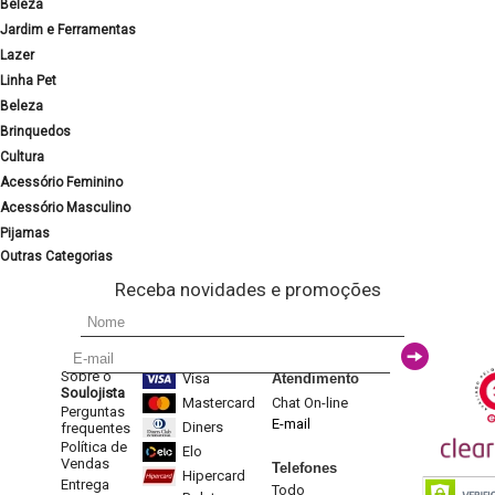
Beleza
Jardim e Ferramentas
Lazer
Linha Pet
Beleza
Brinquedos
Cultura
Acessório Feminino
Acessório Masculino
Pijamas
Outras Categorias
Receba novidades e promoções
Sobre o
Visa
Atendimento
Soulojista
Mastercard
Chat On-line
Perguntas
E-mail
Diners
frequentes
Política de
Elo
Vendas
Telefones
Hipercard
Entrega
Todo