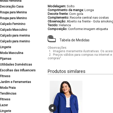
Moda Feminina
Modelagem:
Solto
Decoração Casa
Comprimento da manga:
Longa
Roupa para Menina
Decote frente:
Com gola
Complemento:
Recorte central nas costas
Roupa para Menino
Observação:
Aberto na frente
-
Gola smokin
Calçado Feminino
Tecido:
Helanca
Composição:
Conforme imagem etiqueta
Calçado Masculino
Calçado para menina
Tabela de Medidas
Calçado para menino
Lingerie
Observações:
1.
Imagens meramente ilustrativas. Os acess
Moda Masculina
2.
Preços válidos para compras na internet e 
compras".
Pijamas
Utilidades Domésticas
Escolhas das Influencers
Produtos similares
Fitness
Jardim e Ferramentas
Moda Praia
Tendências
Fitness
Lazer
Lingerie