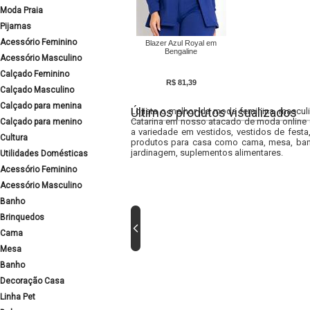
Moda Praia
Pijamas
Acessório Feminino
Blazer Azul Royal em
Bengaline
Acessório Masculino
Calçado Feminino
R$ 81,39
Calçado Masculino
Calçado para menina
Últimos produtos visualizados
Lojista o melhor da moda feminina, masculi
Catarina em nosso atacado de moda online e
Calçado para menino
a variedade em vestidos, vestidos de fest
Cultura
produtos para casa como cama, mesa, banh
jardinagem, suplementos alimentares.
Utilidades Domésticas
Acessório Feminino
Acessório Masculino
Banho
Brinquedos
Cama
Mesa
Banho
Decoração Casa
Linha Pet