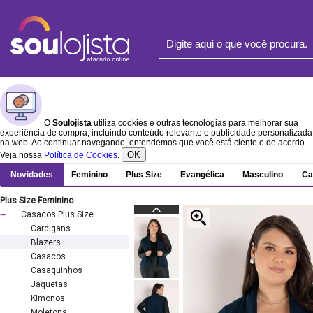
O
Soulojista
utiliza cookies e outras tecnologias para melhorar sua
experiência de compra, incluindo conteúdo relevante e publicidade personalizada
na web. Ao continuar navegando, entendemos que você está ciente e de acordo.
OK
Veja nossa
Política de Cookies
.
Novidades
Feminino
Plus Size
Evangélica
Masculino
Ca
Plus Size Feminino
Casacos Plus Size
Cardigans
Blazers
Casacos
Casaquinhos
Jaquetas
Kimonos
Moletons