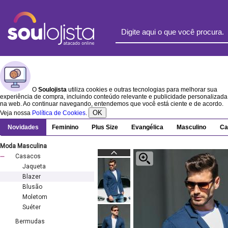
O
Soulojista
utiliza cookies e outras tecnologias para melhorar sua
experiência de compra, incluindo conteúdo relevante e publicidade personalizada
na web. Ao continuar navegando, entendemos que você está ciente e de acordo.
OK
Veja nossa
Política de Cookies
.
Novidades
Feminino
Plus Size
Evangélica
Masculino
Ca
Moda Masculina
Casacos
Jaqueta
Blazer
Blusão
Moletom
Suéter
Bermudas