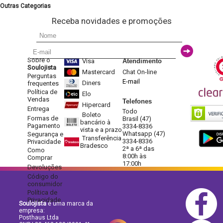
Outras Categorias
Receba novidades e promoções
Sobre o
Visa
Atendimento
Soulojista
Mastercard
Chat On-line
Perguntas
E-mail
Diners
frequentes
Política de
Elo
Vendas
Telefones
Hipercard
Entrega
Todo
Boleto
Formas de
Brasil (47)
bancário à
Pagamento
3334-8336
vista e a prazo
Whatsapp (47)
Segurança e
Transferência
3334-8336
Privacidade
Bradesco
2ª a 6ª das
Como
8:00h às
Comprar
17:00h
Devoluções
Código do
consumidor
Política de
Privacidade
Soulojista
é uma marca da
empresa:
Posthaus Ltda