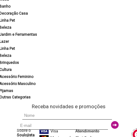
Banho
Decoração Casa
Linha Pet
Beleza
Jardim e Ferramentas
Lazer
Linha Pet
Beleza
Brinquedos
Cultura
Acessório Feminino
Acessório Masculino
Pijamas
Outras Categorias
Receba novidades e promoções
Sobre o
Visa
Atendimento
Soulojista