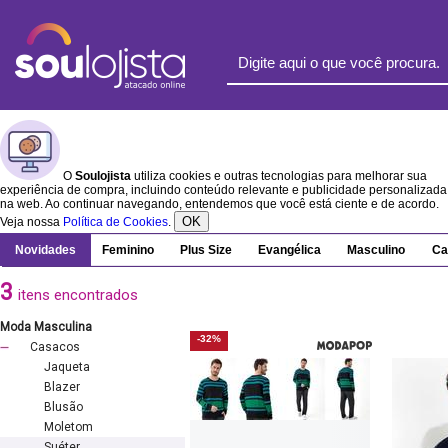
O
Soulojista
utiliza cookies e outras tecnologias para melhorar sua
experiência de compra, incluindo conteúdo relevante e publicidade personalizada
na web. Ao continuar navegando, entendemos que você está ciente e de acordo.
OK
Veja nossa
Política de Cookies
.
Novidades
Feminino
Plus Size
Evangélica
Masculino
Ca
3
itens encontrados
Moda Masculina
-32%
Casacos
Jaqueta
Blazer
Blusão
Moletom
Suéter