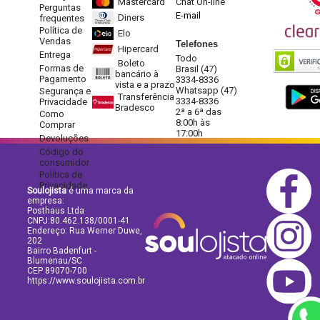
Mastercard
Chat On-line
Perguntas
E-mail
Diners
frequentes
Política de
Elo
Vendas
Telefones
Hipercard
Entrega
Todo
Boleto
Formas de
Brasil (47)
bancário à
Pagamento
3334-8336
vista e a prazo
Whatsapp (47)
Segurança e
Transferência
3334-8336
Privacidade
Bradesco
2ª a 6ª das
Como
8:00h às
Comprar
17:00h
Devoluções
Código do
consumidor
Política de
Privacidade
Soulojista
é uma marca da
empresa:
Posthaus Ltda
CNPJ:80.462.138/0001-41
Endereço: Rua Werner Duwe,
202
Bairro Badenfurt -
Blumenau/SC
CEP 89070-700
https://www.soulojista.com.br