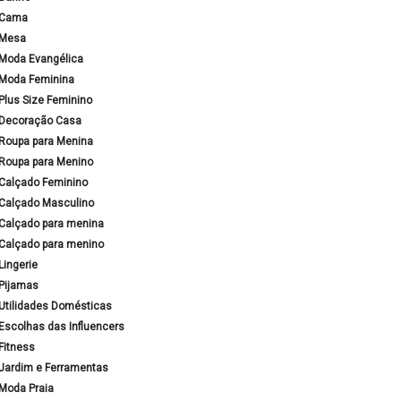
Cama
Mesa
Moda Evangélica
Moda Feminina
Plus Size Feminino
Decoração Casa
Roupa para Menina
Roupa para Menino
Calçado Feminino
Calçado Masculino
Calçado para menina
Calçado para menino
Lingerie
Pijamas
Utilidades Domésticas
Escolhas das Influencers
Fitness
Jardim e Ferramentas
Moda Praia