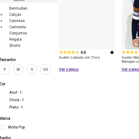
Bermudas
Calças
Camisas
Camiseta
Conjuntos
Regata
Shorts
4.5
Suéter Listrado em Tricô
Suéter Ma
Tamanho
Mangas L
P
M
G
GG
Ver o preço
Ver o pre
Cor
Azul - 1
Cinza - 1
Preto - 1
Marca
Moda Pop
Banho