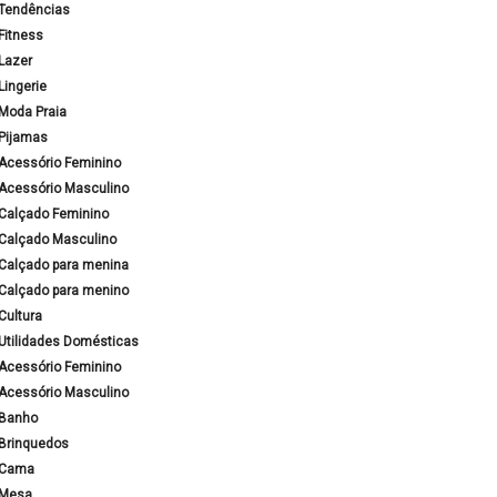
Tendências
Fitness
Lazer
Lingerie
Moda Praia
Pijamas
Acessório Feminino
Acessório Masculino
Calçado Feminino
Calçado Masculino
Calçado para menina
Calçado para menino
Cultura
Utilidades Domésticas
Acessório Feminino
Acessório Masculino
Banho
Brinquedos
Cama
Mesa