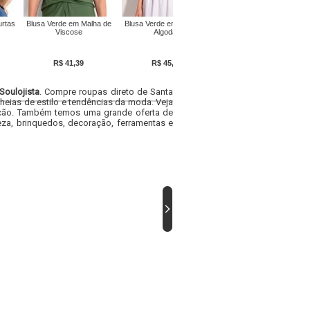
rtas
Blusa Verde em Malha de
Blusa Verde em Malha de
Blusa Verde em Malha
Viscose
Algodão
R$ 41,39
R$ 45,99
R$ 17,99
Soulojista
. Compre roupas direto de Santa
heias de estilo e tendências da moda. Veja
acacão. Também temos uma grande oferta de
za, brinquedos, decoração, ferramentas e