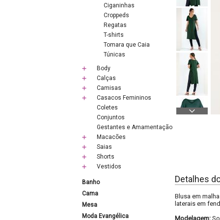
Ciganinhas
Croppeds
Regatas
T-shirts
Tomara que Caia
Túnicas
Body
Calças
Camisas
Casacos Femininos
Coletes
Conjuntos
Gestantes e Amamentação
Macacões
Saias
Shorts
Vestidos
Detalhes d
Banho
Cama
Blusa em malha
laterais em fen
Mesa
Moda Evangélica
Modelagem:
So