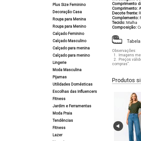
Comprimento d
Plus Size Feminino
Comprimento:
Decoração Casa
Decote frente:
Complemento:
Roupa para Menina
Tecido:
Malha
Roupa para Menino
Composição:
C
Calçado Feminino
Calçado Masculino
Tabela
Calçado para menina
Observações:
1.
Imagens mera
Calçado para menino
2.
Preços válid
Lingerie
compras".
Moda Masculina
Pijamas
Produtos si
Utilidades Domésticas
Escolhas das Influencers
Fitness
Jardim e Ferramentas
Moda Praia
Tendências
Fitness
Lazer