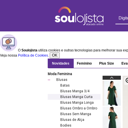
O
Soulojista
utiliza cookies e outras tecnologias para melhorar sua e
OK
Veja nossa
Política de Cookies
.
Novidades
Feminino
Plus Size
Eva
Moda Feminina
Blusas
Batas
Blusas Manga 3/4
Blusas Manga Curta
Blusas Manga Longa
Blusas Ombro a Ombro
Blusas Sem Manga
Blusas de Alça
Bodies