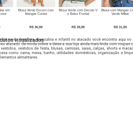
itar em
Blusa Verde Escuro com
Blusa Verde com Decote V
Blusa com Mangas Cu
scose
Mangas Curtas
e Bolso Frontal
Verde Militar
9
R$ 36,99
R$ 39,99
R$ 31,99
dutos visualizados
r da moda feminina, masculina e infantil no atacado você encontra aqui no
so atacado de moda online e deixe a sua loja ainda mais linda com roupas c
 vestidos, vestidos de festa, blusas, camisas, saias, calças, shorts e m
casa como cama, mesa, banho, utilidades domésticas, organização e limpe
lementos alimentares.