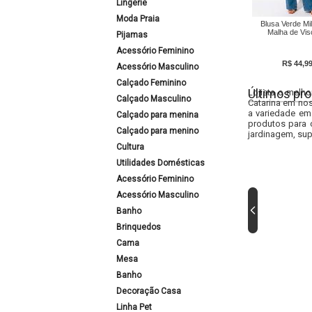
Lingerie
Moda Praia
Blusa Verde Mil
Malha de Vi
Pijamas
Acessório Feminino
R$ 44,9
Acessório Masculino
Calçado Feminino
Últimos pro
Lojista o melho
Calçado Masculino
Catarina em nos
a variedade em
Calçado para menina
produtos para 
Calçado para menino
jardinagem, sup
Cultura
Utilidades Domésticas
Acessório Feminino
Acessório Masculino
Banho
Brinquedos
Cama
Mesa
Banho
Decoração Casa
Linha Pet