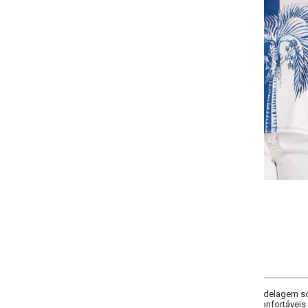
-
-
-
-
+
+
+
G
GG
XXG
XLG
COMPRAR
delagem solta e caimento leve. Decote canoa que valoriza os ombros e traz 
fortáveis e versáteis no dia a dia.