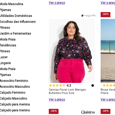
Ver o preço
Ver o pre
Moda Masculina
Pijamas
-32%
Utilidades Domésticas
Escolhas das Influencers
Fitness
Jardim e Ferramentas
Moda Praia
Tendências
Fitness
Lazer
Lingerie
Moda Praia
Pijamas
Acessório Feminino
4.3
Acessório Masculino
Camisa Floral com Mangas
Blusa Ver
Calçado Feminino
Bufantes Plus Size
Plana
Calçado Masculino
Ver o preço
Ver o pre
Calçado para menina
Calçado para menino
-32%
-32%