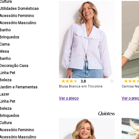
Cultura
Utilidades Domésticas
Acessório Feminino
Acessório Masculino
Banho
Brinquedos
Cama
Mesa
Banho
Decoração Casa
Linha Pet
Beleza
3.8
Blusa Branca em Tricoline
Camisa Na
Jardim e Ferramentas
Lazer
Ver o preço
Ver o pre
Linha Pet
Beleza
Brinquedos
Cultura
Acessório Feminino
Acessório Masculino