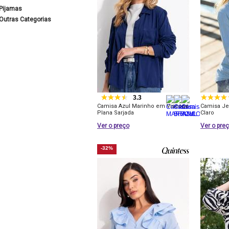
Pijamas
Outras Categorias
3.3
Camisa Azul Marinho em Viscose
Camisa Je
Plana Sarjada
Claro
Ver o preço
Ver o pre
-32%