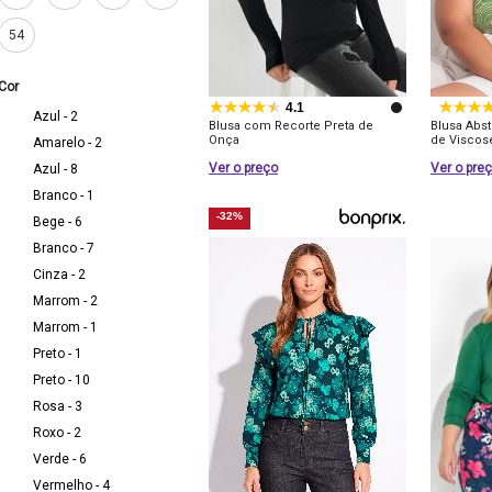
54
Cor
4.1
Azul - 2
Blusa com Recorte Preta de
Blusa Abs
Onça
de Viscos
Amarelo - 2
Ver o preço
Ver o pre
Azul - 8
Branco - 1
-32%
Bege - 6
Branco - 7
Cinza - 2
Marrom - 2
Marrom - 1
Preto - 1
Preto - 10
Rosa - 3
Roxo - 2
Verde - 6
Vermelho - 4