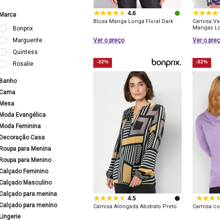
4.6
Marca
Blusa Manga Longa Floral Dark
Camisa Ve
Mangas Lo
Bonprix
Marguerite
Ver o preço
Ver o pre
Quintess
-32%
-32%
Rosalie
Banho
Cama
Mesa
Moda Evangélica
Moda Feminina
Decoração Casa
Roupa para Menina
Roupa para Menino
Calçado Feminino
Calçado Masculino
Calçado para menina
4.5
Calçado para menino
Camisa Alongada Abstrato Preto
Camisa co
Lingerie