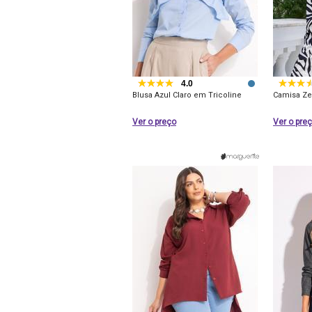
4.0
Blusa Azul Claro em Tricoline
Camisa Ze
Ver o preço
Ver o pre