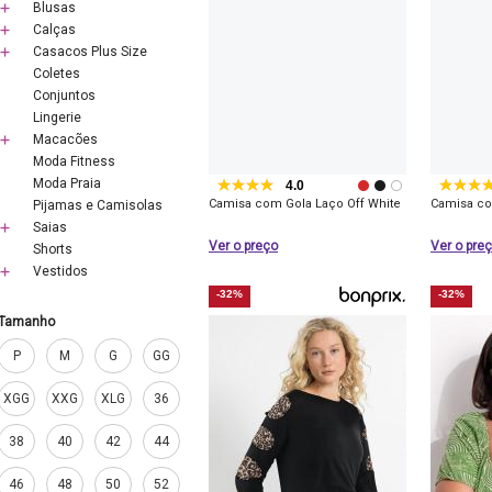
Blusas
Calças
Casacos Plus Size
Coletes
Conjuntos
Lingerie
Macacões
Moda Fitness
Moda Praia
4.0
Camisa com Gola Laço Off White
Camisa co
Pijamas e Camisolas
Saias
Ver o preço
Ver o pre
Shorts
Vestidos
-32%
-32%
Tamanho
P
M
G
GG
XGG
XXG
XLG
36
38
40
42
44
46
48
50
52