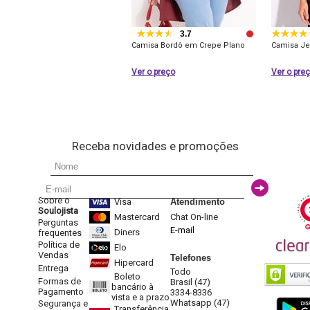
3.7
Camisa Bordô em Crepe Plano
Camisa Je
Ver o preço
Ver o pre
Receba novidades e promoções
Sobre o
Visa
Atendimento
Soulojista
Mastercard
Chat On-line
Perguntas
E-mail
Diners
frequentes
Política de
Elo
Vendas
Telefones
Hipercard
Entrega
Todo
Boleto
Formas de
Brasil (47)
bancário à
Pagamento
3334-8336
vista e a prazo
Whatsapp (47)
Segurança e
Transferência