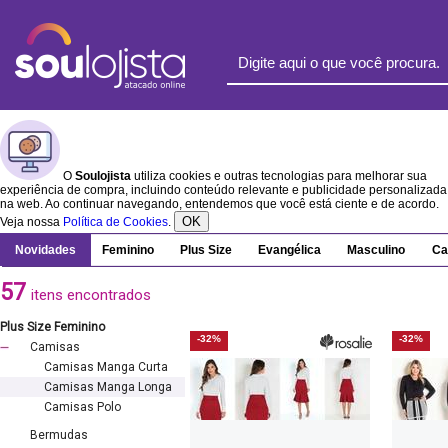
O
Soulojista
utiliza cookies e outras tecnologias para melhorar sua
experiência de compra, incluindo conteúdo relevante e publicidade personalizada
na web. Ao continuar navegando, entendemos que você está ciente e de acordo.
OK
Veja nossa
Política de Cookies
.
Novidades
Feminino
Plus Size
Evangélica
Masculino
Ca
57
itens encontrados
Plus Size Feminino
-32%
-32%
Camisas
Camisas Manga Curta
Camisas Manga Longa
Camisas Polo
Bermudas