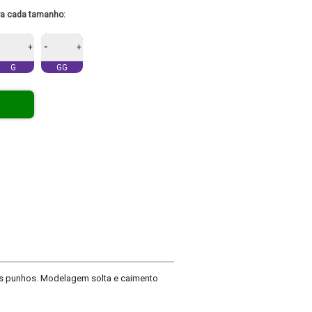
ra cada tamanho:
-
+
+
G
GG
s punhos. Modelagem solta e caimento