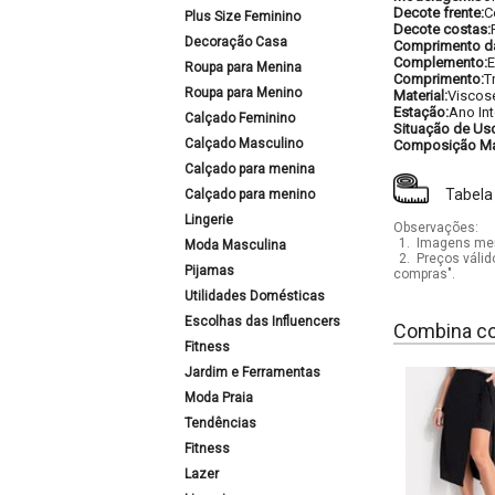
Decote frente:
C
Plus Size Feminino
Decote costas:
Decoração Casa
Comprimento d
Complemento:
E
Roupa para Menina
Comprimento:
T
Roupa para Menino
Material:
Viscos
Estação:
Ano Int
Calçado Feminino
Situação de Us
Calçado Masculino
Composição Mat
Calçado para menina
Tabela
Calçado para menino
Lingerie
Observações:
1.
Imagens mera
Moda Masculina
2.
Preços válid
Pijamas
compras".
Utilidades Domésticas
Escolhas das Influencers
Combina c
Fitness
Jardim e Ferramentas
Moda Praia
Tendências
Fitness
Lazer