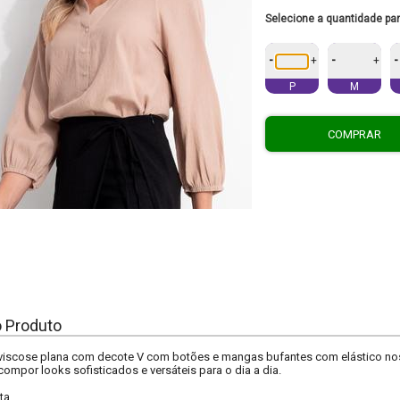
Selecione a quantidade pa
-
-
-
+
+
P
M
COMPRAR
o Produto
viscose plana com decote V com botões e mangas bufantes com elástico no
 compor looks sofisticados e versáteis para o dia a dia.
ta