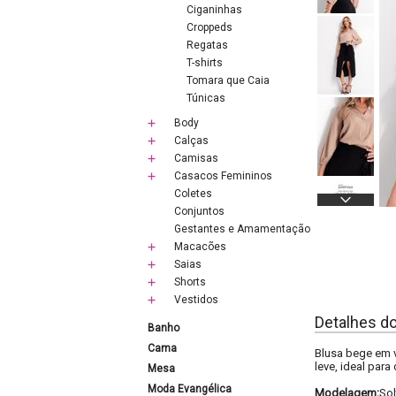
Ciganinhas
Croppeds
Regatas
T-shirts
Tomara que Caia
Túnicas
Body
Calças
Camisas
Casacos Femininos
Coletes
Conjuntos
Gestantes e Amamentação
Macacões
Saias
Shorts
Vestidos
Detalhes d
Banho
Cama
Blusa bege em 
leve, ideal para
Mesa
Moda Evangélica
Modelagem:
Sol