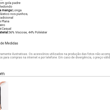
om gola padre
Redondo
a manga:
Longa
lástico nos punhos;
radicional
e Plana
eiro
o:
Casual
erial:
56% Viscose, 44% Poliéster
 de Medidas
mente ilustrativas. Os acessórios utilizados na produção das fotos não acom
os para compras na internet e por telefone. Em caso de divergência, o preço vál
om