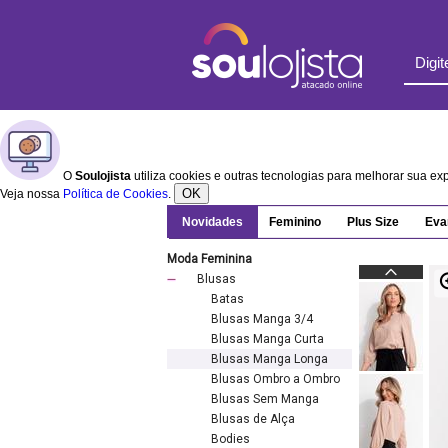
O
Soulojista
utiliza cookies e outras tecnologias para melhorar sua e
OK
Veja nossa
Política de Cookies
.
Novidades
Feminino
Plus Size
Eva
Moda Feminina
Blusas
Batas
Blusas Manga 3/4
Blusas Manga Curta
Blusas Manga Longa
Blusas Ombro a Ombro
Blusas Sem Manga
Blusas de Alça
Bodies