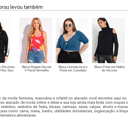
rou levou também
m Recortes
Blusa Regata Decote
Blusa Listrada Azul e
Blusa Preta em Malha
 Plus Size
V Floral Vermelho
Preta em Canelado
de Viscose
r da moda feminina, masculina e infantil no atacado você encontra aqui no
so atacado de moda online e deixe a sua loja ainda mais linda com roupas c
 vestidos, vestidos de festa, blusas, camisas, saias, calças, shorts e m
casa como cama, mesa, banho, utilidades domésticas, organização e limpe
lementos alimentares.