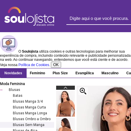
O
Soulojista
utiliza cookies e outras tecnologias para melhorar sua
experiência de compra, incluindo conteúdo relevante e publicidade personalizada
na web. Ao continuar navegando, entendemos que você está ciente e de acordo.
OK
Veja nossa
Política de Cookies
.
Novidades
Feminino
Plus Size
Evangélica
Masculino
Ca
Moda Feminina
Blusas
Batas
Blusas Manga 3/4
Blusas Manga Curta
Blusas Manga Longa
Blusas Ombro a Ombro
Blusas Sem Manga
Blusas de Alça