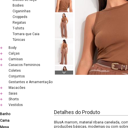
Bodies
Ciganinhas
Croppeds
Regatas
T-shirts
Tomara que Caia
Túnicas
Body
Calças
Camisas
Casacos Femininos
Coletes
Conjuntos
Gestantes e Amamentação
Macacões
Saias
Shorts
Vestidos
Detalhes do Produto
Banho
Cama
BlusA marrom, material ribana canelada, com
produções básicas, modernas ou com sobre
Mesa