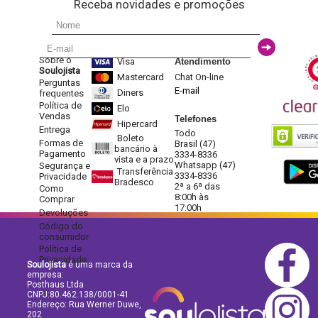
Receba novidades e promoções
Sobre o
Visa
Atendimento
Soulojista
Mastercard
Chat On-line
Perguntas
E-mail
Diners
frequentes
Política de
Elo
Vendas
Telefones
Hipercard
Entrega
Todo
Boleto
Formas de
Brasil (47)
bancário à
Pagamento
3334-8336
vista e a prazo
Whatsapp (47)
Segurança e
Transferência
3334-8336
Privacidade
Bradesco
2ª a 6ª das
Como
8:00h às
Comprar
17:00h
Devoluções
Código do
consumidor
Política de
Privacidade
Soulojista
é uma marca da
empresa:
Posthaus Ltda
CNPJ:80.462.138/0001-41
Endereço: Rua Werner Duwe,
202