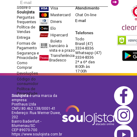
Sobre o
Visa
Atendimento
Soulojista
Mastercard
Chat On-line
Perguntas
E-mail
Diners
frequentes
Política de
Elo
Vendas
Telefones
Hipercard
Entrega
Todo
Boleto
Formas de
Brasil (47)
bancário à
Pagamento
3334-8336
vista e a prazo
Whatsapp (47)
Segurança e
Transferência
3334-8336
Privacidade
Bradesco
2ª a 6ª das
Como
8:00h às
Comprar
17:00h
Devoluções
Código do
consumidor
Política de
Privacidade
Soulojista
é uma marca da
empresa:
Posthaus Ltda
CNPJ:80.462.138/0001-41
Endereço: Rua Werner Duwe,
202
Bairro Badenfurt -
Blumenau/SC
CEP 89070-700
https://www.soulojista.com.br