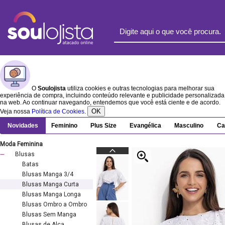
O
Soulojista
utiliza cookies e outras tecnologias para melhorar sua
experiência de compra, incluindo conteúdo relevante e publicidade personalizada
na web. Ao continuar navegando, entendemos que você está ciente e de acordo.
OK
Veja nossa
Política de Cookies
.
Novidades
Feminino
Plus Size
Evangélica
Masculino
Ca
Moda Feminina
Blusas
Batas
Blusas Manga 3/4
Blusas Manga Curta
Blusas Manga Longa
Blusas Ombro a Ombro
Blusas Sem Manga
Blusas de Alça