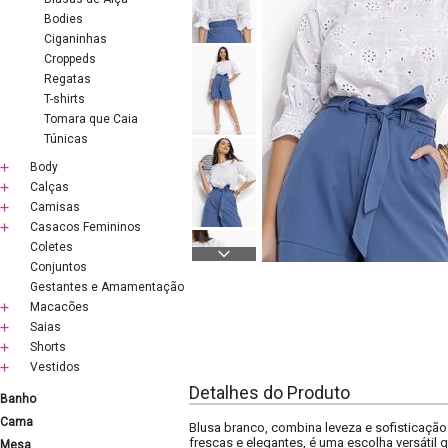
Bodies
Ciganinhas
Croppeds
Regatas
T-shirts
Tomara que Caia
Túnicas
Body
Calças
Camisas
Casacos Femininos
Coletes
Conjuntos
Gestantes e Amamentação
Macacões
Saias
Shorts
Vestidos
Detalhes do Produto
Banho
Cama
Blusa branco, combina leveza e sofisticaçã
frescas e elegantes, é uma escolha versátil 
Mesa