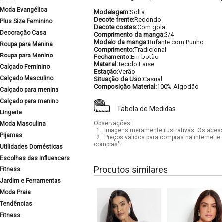
Moda Evangélica
Modelagem:
Solta
Decote frente:
Redondo
Plus Size Feminino
Decote costas:
Com gola
Decoração Casa
Comprimento da manga:
3/4
Modelo da manga:
Bufante com Punho
Roupa para Menina
Comprimento:
Tradicional
Roupa para Menino
Fechamento:
Em botão
Material:
Tecido Laise
Calçado Feminino
Estação:
Verão
Calçado Masculino
Situação de Uso:
Casual
Composição Material:
100% Algodão
Calçado para menina
Calçado para menino
Tabela de Medidas
Lingerie
Observações:
Moda Masculina
1.
Imagens meramente ilustrativas. Os acess
Pijamas
2.
Preços válidos para compras na internet e 
compras".
Utilidades Domésticas
Escolhas das Influencers
Produtos similares
Fitness
Jardim e Ferramentas
Moda Praia
Tendências
Fitness