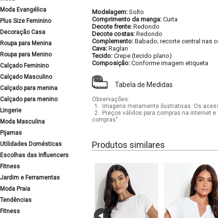
Moda Evangélica
Modelagem:
Solto
Comprimento da manga:
Curta
Plus Size Feminino
Decote frente:
Redondo
Decoração Casa
Decote costas:
Redondo
Complemento:
Babado; recorte central nas 
Roupa para Menina
Cava:
Raglan
Roupa para Menino
Tecido:
Crepe (tecido plano)
Composição:
Conforme imagem etiqueta
Calçado Feminino
Calçado Masculino
Tabela de Medidas
Calçado para menina
Calçado para menino
Observações:
1.
Imagens meramente ilustrativas. Os acess
Lingerie
2.
Preços válidos para compras na internet e 
compras".
Moda Masculina
Pijamas
Produtos similares
Utilidades Domésticas
Escolhas das Influencers
Fitness
Jardim e Ferramentas
Moda Praia
Tendências
Fitness