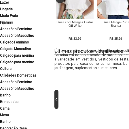
Lazer
Lingerie
Moda Praia
Pijamas
Blusa com Mangas Curtas
Blusa Manga Curt
Off White
Branca
Acessório Feminino
Acessório Masculino
R$ 33,99
R$ 35,99
Calçado Feminino
Calçado Masculino
Últimos produtos visualizados
Lojista o melhor da moda feminina, masculi
Catarina em nosso atacado de moda online e
Calçado para menina
a variedade em vestidos, vestidos de fest
Calçado para menino
produtos para casa como cama, mesa, banh
jardinagem, suplementos alimentares.
Cultura
Utilidades Domésticas
Acessório Feminino
Acessório Masculino
Banho
Brinquedos
Cama
Mesa
Banho
Decoração Casa