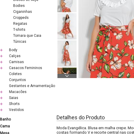
Bodies
Ciganinhas
Croppeds
Regatas
T-shirts
Tomara que Caia
Túnicas
Body
Calças
Camisas
Casacos Femininos
Coletes
Conjuntos
Gestantes e Amamentação
Macacões
Saias
Shorts
Vestidos
Detalhes do Produto
Banho
Cama
Moda Evangélica. Blusa em malha crepe. Mod
costas formando V e recorte central nas cos
Mesa