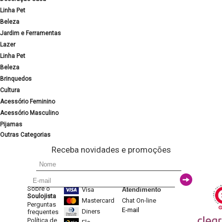
Linha Pet
Beleza
Jardim e Ferramentas
Lazer
Linha Pet
Beleza
Brinquedos
Cultura
Acessório Feminino
Acessório Masculino
Pijamas
Outras Categorias
Receba novidades e promoções
Sobre o
Visa
Atendimento
Soulojista
Mastercard
Chat On-line
Perguntas
E-mail
Diners
frequentes
Política de