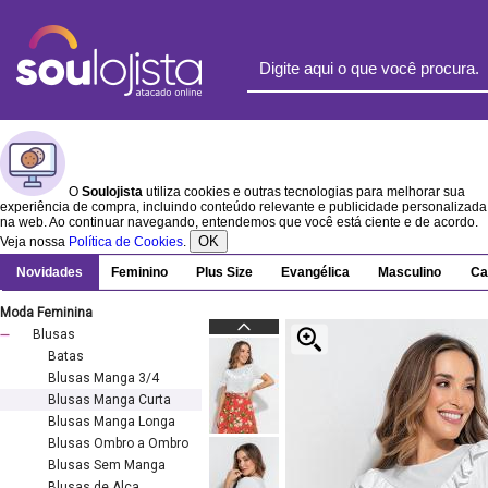
O
Soulojista
utiliza cookies e outras tecnologias para melhorar sua
experiência de compra, incluindo conteúdo relevante e publicidade personalizada
na web. Ao continuar navegando, entendemos que você está ciente e de acordo.
OK
Veja nossa
Política de Cookies
.
Novidades
Feminino
Plus Size
Evangélica
Masculino
Ca
Moda Feminina
Blusas
Batas
Blusas Manga 3/4
Blusas Manga Curta
Blusas Manga Longa
Blusas Ombro a Ombro
Blusas Sem Manga
Blusas de Alça