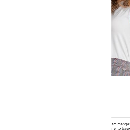
-
-
-
+
+
P
M
G
GG
COMPRAR
 sem mangas e com decote mais fechado. Acabamento com vira e travete, id
mento básico e caimento sofisticado.