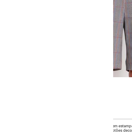
Selecione a quantidade para cada tamanho:
-
-
-
-
+
+
+
38
40
42
44
-
-
-
+
+
+
50
52
54
COMPRAR
em estampa xadrez tartan, com modelagem estruturada e comprimento abaix
botões decorativos, que acrescentam um detalhe sofisticado à peça. O fecha