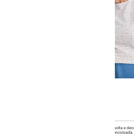
-
-
-
-
+
+
+
G
GG
XXG
XLG
COMPRAR
olta e decote redondo. Nas costas, detalhe de gota com botão que adiciona 
corpada, proporciona conforto e elegância para o dia a dia ou ocasiões esp