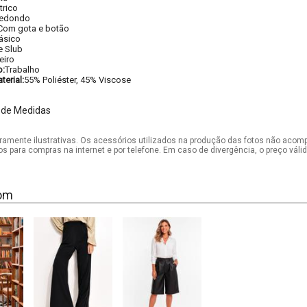
trico
edondo
Com gota e botão
ásico
e Slub
eiro
o:
Trabalho
erial:
55% Poliéster, 45% Viscose
 de Medidas
mente ilustrativas. Os acessórios utilizados na produção das fotos não acom
os para compras na internet e por telefone. Em caso de divergência, o preço vál
om