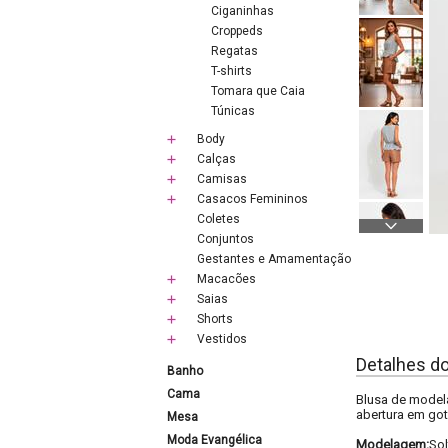
Ciganinhas
Croppeds
Regatas
T-shirts
Tomara que Caia
Túnicas
Body
Calças
Camisas
Casacos Femininos
Coletes
Conjuntos
Gestantes e Amamentação
Macacões
Saias
Shorts
Vestidos
Detalhes d
Banho
Cama
Blusa de modela
abertura em got
Mesa
Moda Evangélica
Modelagem:
Sol