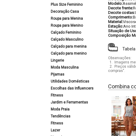
Modelo:
Assimé
Plus Size Feminino
Decote frente:
R
Decoração Casa
Decote costas:
Comprimento:
B
Roupa para Menina
Material:
Viscos
Roupa para Menino
Estação:
Ano Int
Situação de Us
Calçado Feminino
Composição Mat
Calçado Masculino
Calçado para menina
Tabela
Calçado para menino
Observações:
Lingerie
1.
Imagens mera
2.
Preços válid
Moda Masculina
compras".
Pijamas
Utilidades Domésticas
Combina c
Escolhas das Influencers
Fitness
Jardim e Ferramentas
Moda Praia
Tendências
Fitness
Lazer