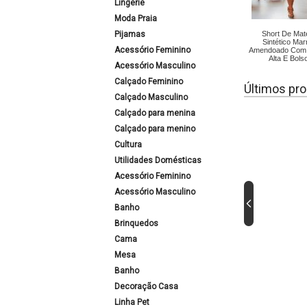
Lingerie
Moda Praia
Pijamas
Short De Mate
Sintético Ma
Acessório Feminino
Amendoado Com 
Alta E Bols
Acessório Masculino
Calçado Feminino
Últimos pro
Calçado Masculino
Calçado para menina
Calçado para menino
Cultura
Utilidades Domésticas
Acessório Feminino
Acessório Masculino
Banho
Brinquedos
Cama
Mesa
Banho
Decoração Casa
Linha Pet