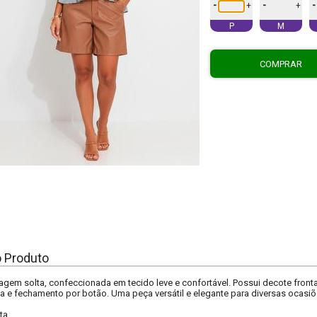
-
-
-
+
+
P
M
COMPRAR
o Produto
gem solta, confeccionada em tecido leve e confortável. Possui decote front
a e fechamento por botão. Uma peça versátil e elegante para diversas ocasiõ
ta