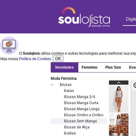
O
Soulojista
utiliza cookies e outras tecnologias para melhorar sua e
OK
Veja nossa
Política de Cookies
.
Novidades
Feminino
Plus Size
Eva
Moda Feminina
Blusas
Batas
Blusas Manga 3/4
Blusas Manga Curta
Blusas Manga Longa
Blusas Ombro a Ombro
Blusas Sem Manga
Blusas de Alça
Bodies