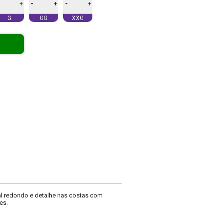
-
-
+
+
+
G
GG
XXG
al redondo e detalhe nas costas com
es.