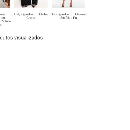
rial
Calça (preto) Em Malha
Short (preto) Em Material
rrom
Crepe
Sintético Pu
Cintura
os
dutos visualizados