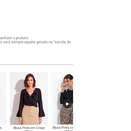
panham o produto.
ido será sempre aquele gerado na "sacola de
Blusa Preta com Recorte
Blusa Texturizada Preto
m
Blusa Preto em Crepe