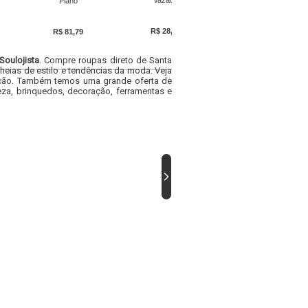
Vazado
com Manga Longa e
Plano
Babado
R$ 28,89
R$ 25,79
R$ 81,79
Soulojista
. Compre roupas direto de Santa
heias de estilo e tendências da moda. Veja
acacão. Também temos uma grande oferta de
za, brinquedos, decoração, ferramentas e