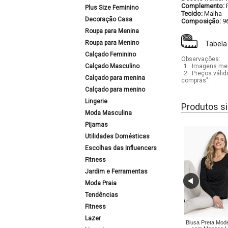
Complemento:
Plus Size Feminino
Tecido:
Malha
Decoração Casa
Composição:
9
Roupa para Menina
Roupa para Menino
Tabela
Calçado Feminino
Observações:
Calçado Masculino
1.
Imagens mera
2.
Preços válid
Calçado para menina
compras".
Calçado para menino
Lingerie
Produtos si
Moda Masculina
Pijamas
Utilidades Domésticas
Escolhas das Influencers
Fitness
Jardim e Ferramentas
Moda Praia
Tendências
Fitness
Lazer
Blusa Preta Mode