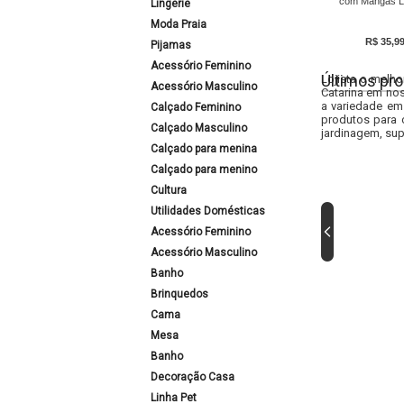
com Mangas L
Lingerie
Moda Praia
R$ 35,9
Pijamas
Acessório Feminino
Últimos pro
Lojista o melho
Acessório Masculino
Catarina em nos
a variedade em
Calçado Feminino
produtos para 
Calçado Masculino
jardinagem, sup
Calçado para menina
Calçado para menino
Cultura
Utilidades Domésticas
Acessório Feminino
Acessório Masculino
Banho
Brinquedos
Cama
Mesa
Banho
Decoração Casa
Linha Pet