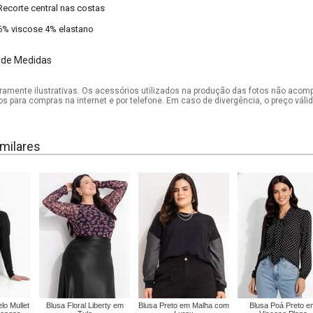
Recorte central nas costas
6% viscose 4% elastano
 de Medidas
mente ilustrativas. Os acessórios utilizados na produção das fotos não acom
os para compras na internet e por telefone. Em caso de divergência, o preço vál
milares
lo Mullet
Blusa Floral Liberty em
Blusa Preto em Malha com
Blusa Poá Preto e