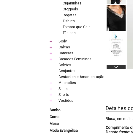
Ciganinhas
Croppeds
Regatas
T-shirts
Tomara que Caia
Túnicas
Body
Calças
Camisas
Casacos Femininos
Coletes
Conjuntos
Gestantes e Amamentação
Macacões
Saias
Shorts
Vestidos
Detalhes d
Banho
Cama
Blusa, em malha
Mesa
Comprimento d
Moda Evangélica
Decote frente: