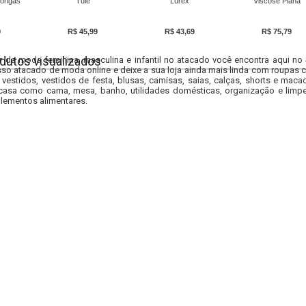
ongas
Tule
Lurex
Viscose Plana
9
R$ 45,99
R$ 43,69
R$ 75,79
dutos visualizados
r da moda feminina, masculina e infantil no atacado você encontra aqui no
so atacado de moda online e deixe a sua loja ainda mais linda com roupas c
 vestidos, vestidos de festa, blusas, camisas, saias, calças, shorts e m
casa como cama, mesa, banho, utilidades domésticas, organização e limpe
lementos alimentares.