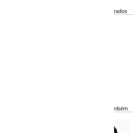
izados
ambém