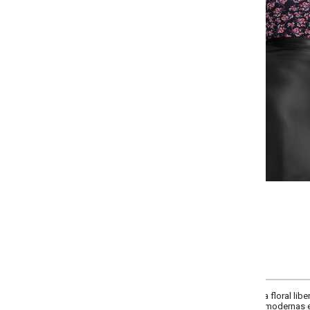
-
-
-
-
+
+
+
G
GG
XXG
XLG
COMPRAR
loral liberty sobre fundo preto. Modelo ajustado, sem forro, com gola alta q
 modernas e elegantes.