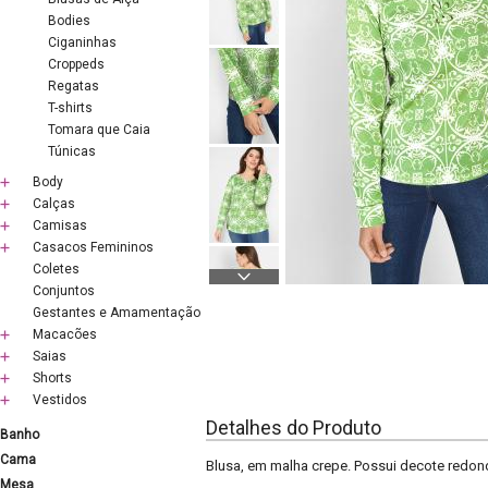
Bodies
Ciganinhas
Croppeds
Regatas
T-shirts
Tomara que Caia
Túnicas
Body
Calças
Camisas
Casacos Femininos
Coletes
Conjuntos
Gestantes e Amamentação
Macacões
Saias
Shorts
Vestidos
Detalhes do Produto
Banho
Cama
Blusa, em malha crepe. Possui decote redon
Mesa