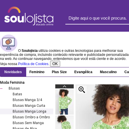
O
Soulojista
utiliza cookies e outras tecnologias para melhorar sua
experiência de compra, incluindo conteúdo relevante e publicidade personalizada
na web. Ao continuar navegando, entendemos que você está ciente e de acordo.
OK
Veja nossa
Política de Cookies
.
Novidades
Feminino
Plus Size
Evangélica
Masculino
Ca
Moda Feminina
Blusas
Batas
Blusas Manga 3/4
Blusas Manga Curta
Blusas Manga Longa
Blusas Ombro a Ombro
Blusas Sem Manga
Blusas de Alça