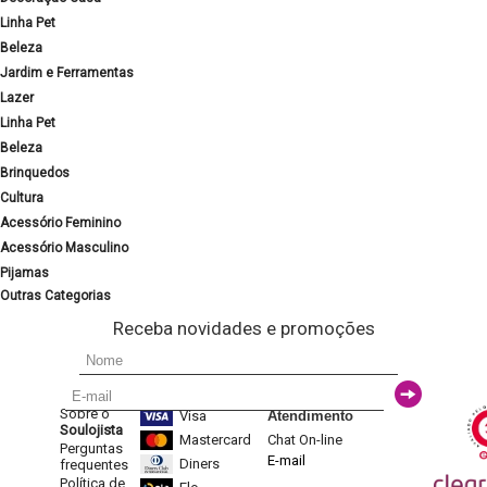
Linha Pet
Beleza
Jardim e Ferramentas
Lazer
Linha Pet
Beleza
Brinquedos
Cultura
Acessório Feminino
Acessório Masculino
Pijamas
Outras Categorias
Receba novidades e promoções
Sobre o
Visa
Atendimento
Soulojista
Mastercard
Chat On-line
Perguntas
E-mail
Diners
frequentes
Política de