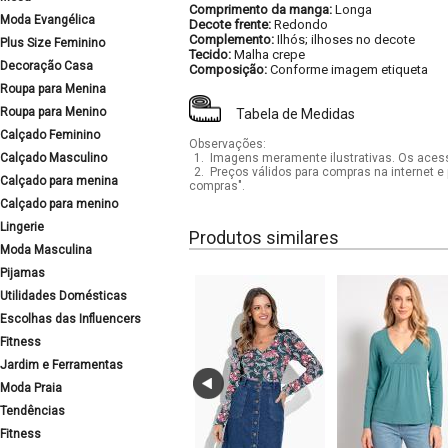
Comprimento da manga:
Longa
Moda Evangélica
Decote frente:
Redondo
Complemento:
Ilhós; ilhoses no decote
Plus Size Feminino
Tecido:
Malha crepe
Decoração Casa
Composição:
Conforme imagem etiqueta
Roupa para Menina
Roupa para Menino
Tabela de Medidas
Calçado Feminino
Observações:
Calçado Masculino
1.
Imagens meramente ilustrativas. Os acess
2.
Preços válidos para compras na internet e 
Calçado para menina
compras".
Calçado para menino
Lingerie
Produtos similares
Moda Masculina
Pijamas
Utilidades Domésticas
Escolhas das Influencers
Fitness
Jardim e Ferramentas
Moda Praia
Tendências
Fitness