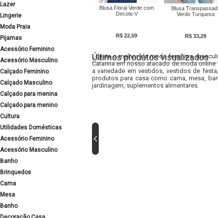
Lazer
Blusa Floral Verde com
Blusa Transpassad
Decote V
Verde Turquesa
Lingerie
Moda Praia
R$ 22,59
R$ 33,29
Pijamas
Acessório Feminino
Últimos produtos visualizados
Lojista o melhor da moda feminina, masculi
Acessório Masculino
Catarina em nosso atacado de moda online e
a variedade em vestidos, vestidos de fest
Calçado Feminino
produtos para casa como cama, mesa, banh
Calçado Masculino
jardinagem, suplementos alimentares.
Calçado para menina
Calçado para menino
Cultura
Utilidades Domésticas
Acessório Feminino
Acessório Masculino
Banho
Brinquedos
Cama
Mesa
Banho
Decoração Casa