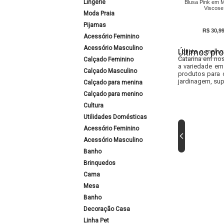
Lingerie
Blusa Pink em 
Viscose
Moda Praia
Pijamas
R$ 30,9
Acessório Feminino
Acessório Masculino
Últimos pro
Lojista o melho
Catarina em nos
Calçado Feminino
a variedade em
Calçado Masculino
produtos para 
jardinagem, sup
Calçado para menina
Calçado para menino
Cultura
Utilidades Domésticas
Acessório Feminino
Acessório Masculino
Banho
Brinquedos
Cama
Mesa
Banho
Decoração Casa
Linha Pet