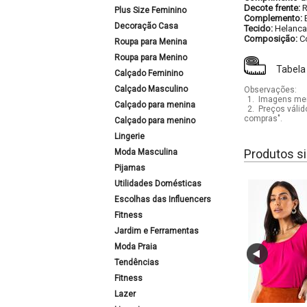
Decote frente:
Plus Size Feminino
Complemento:
Decoração Casa
Tecido:
Helanca
Composição:
C
Roupa para Menina
Roupa para Menino
Tabela
Calçado Feminino
Calçado Masculino
Observações:
1.
Imagens mera
Calçado para menina
2.
Preços válid
compras".
Calçado para menino
Lingerie
Produtos si
Moda Masculina
Pijamas
Utilidades Domésticas
Escolhas das Influencers
Fitness
Jardim e Ferramentas
Moda Praia
Tendências
Fitness
Lazer