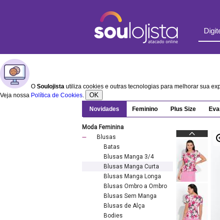
O
Soulojista
utiliza cookies e outras tecnologias para melhorar sua e
OK
Veja nossa
Política de Cookies
.
Novidades
Feminino
Plus Size
Eva
Moda Feminina
Blusas
Batas
Blusas Manga 3/4
Blusas Manga Curta
Blusas Manga Longa
Blusas Ombro a Ombro
Blusas Sem Manga
Blusas de Alça
Bodies