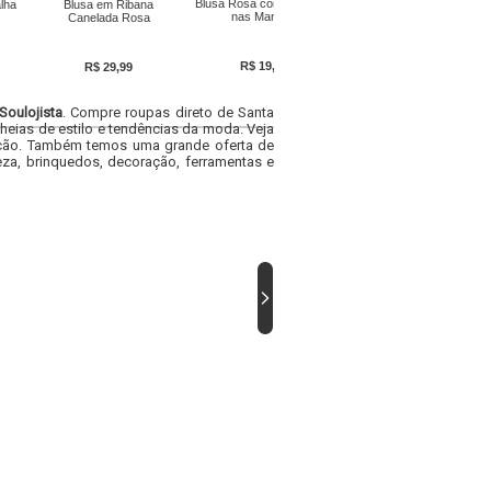
Blusa Rosa com Babados
lha
Blusa em Ribana
Blusa Rosa em Malha
nas Mangas
Canelada Rosa
Jacquard
R$ 19,59
R$ 29,99
R$ 43,89
Soulojista
. Compre roupas direto de Santa
heias de estilo e tendências da moda. Veja
acacão. Também temos uma grande oferta de
za, brinquedos, decoração, ferramentas e