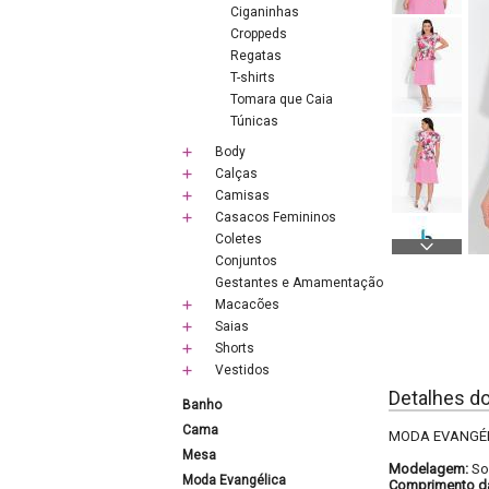
Ciganinhas
Croppeds
Regatas
T-shirts
Tomara que Caia
Túnicas
Body
Calças
Camisas
Casacos Femininos
Coletes
Conjuntos
Gestantes e Amamentação
Macacões
Saias
Shorts
Vestidos
Detalhes d
Banho
Cama
MODA EVANGÉLIC
Mesa
Modelagem:
So
Moda Evangélica
Comprimento d