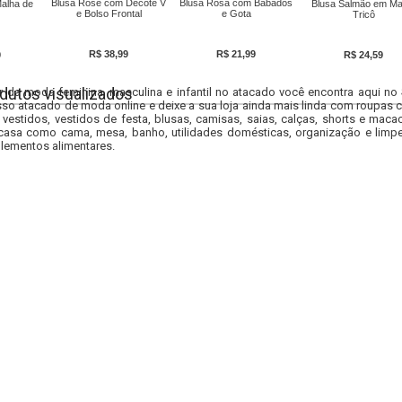
Blusa Rose com Decote V
Blusa Rosa com Babados
Malha de
Blusa Salmão em Ma
e Bolso Frontal
e Gota
Tricô
R$ 38,99
R$ 21,99
9
R$ 24,59
dutos visualizados
r da moda feminina, masculina e infantil no atacado você encontra aqui no
so atacado de moda online e deixe a sua loja ainda mais linda com roupas c
 vestidos, vestidos de festa, blusas, camisas, saias, calças, shorts e m
casa como cama, mesa, banho, utilidades domésticas, organização e limpe
lementos alimentares.