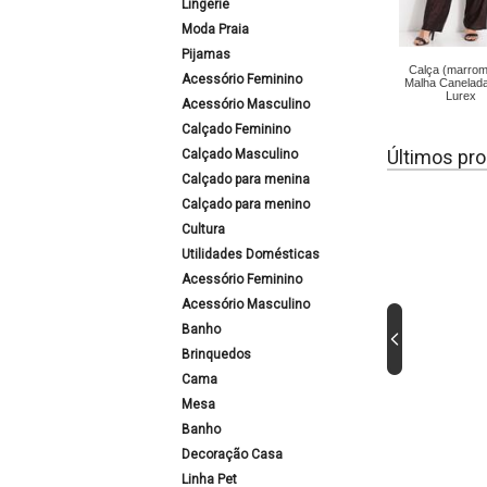
Lingerie
Moda Praia
Pijamas
Calça (marro
Acessório Feminino
Malha Canelad
Lurex
Acessório Masculino
Calçado Feminino
Últimos pro
Calçado Masculino
Calçado para menina
Calçado para menino
Cultura
Utilidades Domésticas
Acessório Feminino
Acessório Masculino
Banho
Brinquedos
Cama
Mesa
Banho
Decoração Casa
Linha Pet