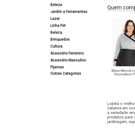
Beleza
Quem comp
Jardim e Ferramentas
Lazer
Linha Pet
Beleza
Brinquedos
Cultura
Acessório Feminino
Acessório Masculino
Pijamas
Blusa Mescla c
Outras Categorias
Decorativos P
Lojista o melho
Catarina em nos
a variedade em
produtos para 
jardinagem, sup