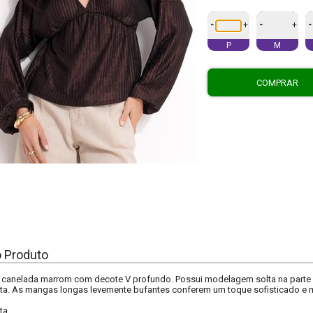
-
-
-
+
+
P
M
COMPRAR
o Produto
canelada marrom com decote V profundo. Possui modelagem solta na parte in
ueta. As mangas longas levemente bufantes conferem um toque sofisticado e
ta