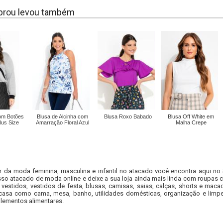
rou levou também
om Botões
Blusa de Alcinha com
Blusa Roxo Babado
Blusa Off White em
lus Size
Amarração Floral Azul
Malha Crepe
r da moda feminina, masculina e infantil no atacado você encontra aqui no
so atacado de moda online e deixe a sua loja ainda mais linda com roupas c
 vestidos, vestidos de festa, blusas, camisas, saias, calças, shorts e m
casa como cama, mesa, banho, utilidades domésticas, organização e limpe
lementos alimentares.