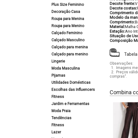
Decote frente:
V
Plus Size Feminino
Decote costas:
Decoração Casa
Comprimento d
Modelo da man
Roupa para Menina
Comprimento:
B
Roupa para Menino
Material:
Malha 
Estação:
Ano Int
Calçado Feminino
Situação de Us
Calçado Masculino
Composição Mat
Calçado para menina
Tabela
Calçado para menino
Lingerie
Observações:
1.
Imagens mera
Moda Masculina
2.
Preços válid
Pijamas
compras".
Utilidades Domésticas
Escolhas das Influencers
Combina c
Fitness
Jardim e Ferramentas
Moda Praia
Tendências
Fitness
Lazer