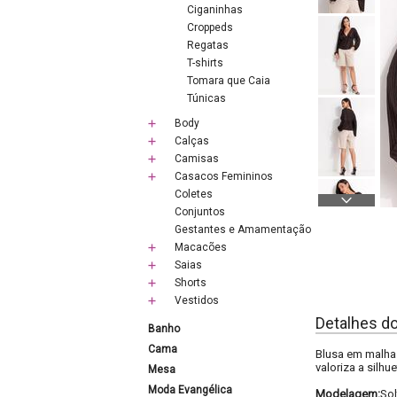
Ciganinhas
Croppeds
Regatas
T-shirts
Tomara que Caia
Túnicas
Body
Calças
Camisas
Casacos Femininos
Coletes
Conjuntos
Gestantes e Amamentação
Macacões
Saias
Shorts
Vestidos
Detalhes d
Banho
Cama
Blusa em malha 
valoriza a silh
Mesa
Moda Evangélica
Modelagem:
Sol