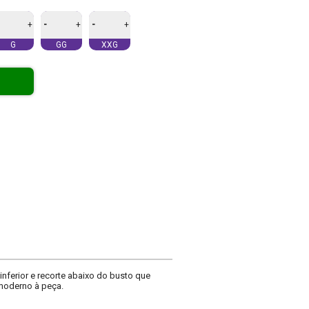
-
-
+
+
+
G
GG
XXG
ferior e recorte abaixo do busto que
 moderno à peça.