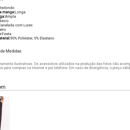
Redondo
a manga:
Longa
ga:
Ampla
ásico
Canelada com Lurex
eiro
o:
Festa
erial:
95% Poliéster, 5% Elastano
 de Medidas
mente ilustrativas. Os acessórios utilizados na produção das fotos não acom
os para compras na internet e por telefone. Em caso de divergência, o preço vál
om