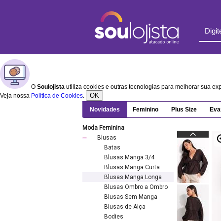
O
Soulojista
utiliza cookies e outras tecnologias para melhorar sua e
OK
Veja nossa
Política de Cookies
.
Novidades
Feminino
Plus Size
Eva
Moda Feminina
Blusas
Batas
Blusas Manga 3/4
Blusas Manga Curta
Blusas Manga Longa
Blusas Ombro a Ombro
Blusas Sem Manga
Blusas de Alça
Bodies