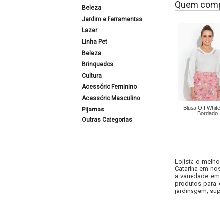
Quem comp
Beleza
Jardim e Ferramentas
Lazer
Linha Pet
Beleza
Brinquedos
Cultura
Acessório Feminino
Acessório Masculino
Blusa Off Whit
Pijamas
Bordado
Outras Categorias
Lojista o melho
Catarina em nos
a variedade em
produtos para 
jardinagem, sup