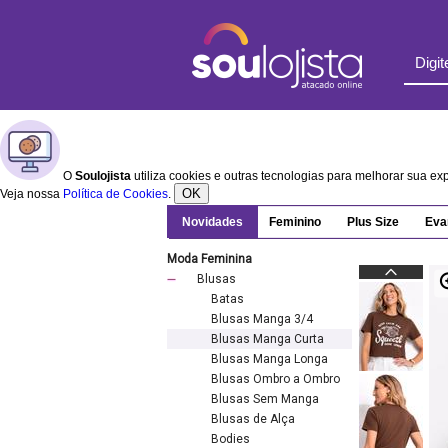
O
Soulojista
utiliza cookies e outras tecnologias para melhorar sua e
OK
Veja nossa
Política de Cookies
.
Novidades
Feminino
Plus Size
Eva
Moda Feminina
Blusas
Batas
Blusas Manga 3/4
Blusas Manga Curta
Blusas Manga Longa
Blusas Ombro a Ombro
Blusas Sem Manga
Blusas de Alça
Bodies