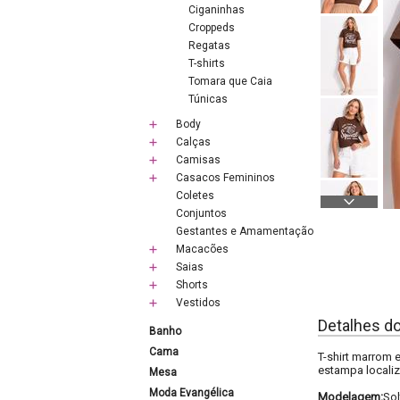
Ciganinhas
Croppeds
Regatas
T-shirts
Tomara que Caia
Túnicas
Body
Calças
Camisas
Casacos Femininos
Coletes
Conjuntos
Gestantes e Amamentação
Macacões
Saias
Shorts
Vestidos
Detalhes d
Banho
Cama
T-shirt marrom 
estampa localiz
Mesa
Moda Evangélica
Modelagem:
Sol