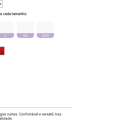
ra cada tamanho:
G
GG
XXG
curtas. Confortável e versátil, traz
alidade.