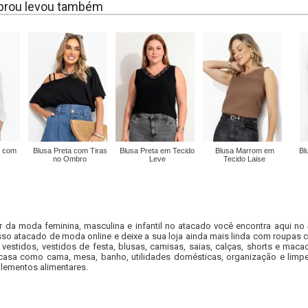
rou levou também
e com
Blusa Preta com Tiras
Blusa Preta em Tecido
Blusa Marrom em
Bl
no Ombro
Leve
Tecido Laise
r da moda feminina, masculina e infantil no atacado você encontra aqui no
so atacado de moda online e deixe a sua loja ainda mais linda com roupas c
 vestidos, vestidos de festa, blusas, camisas, saias, calças, shorts e m
casa como cama, mesa, banho, utilidades domésticas, organização e limpe
lementos alimentares.