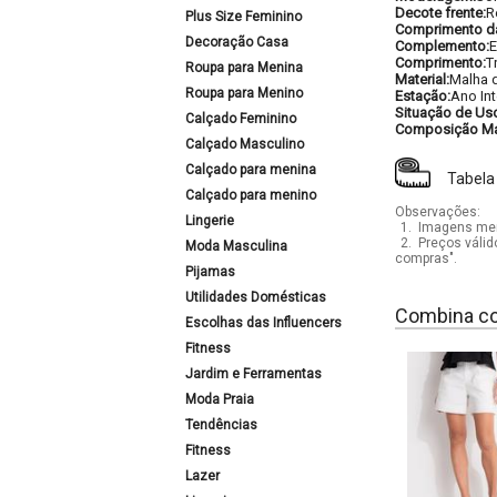
Decote frente:
R
Plus Size Feminino
Comprimento d
Decoração Casa
Complemento:
E
Comprimento:
T
Roupa para Menina
Material:
Malha 
Roupa para Menino
Estação:
Ano Int
Situação de Us
Calçado Feminino
Composição Mat
Calçado Masculino
Calçado para menina
Tabela
Calçado para menino
Observações:
Lingerie
1.
Imagens mera
2.
Preços válid
Moda Masculina
compras".
Pijamas
Utilidades Domésticas
Combina c
Escolhas das Influencers
Fitness
Jardim e Ferramentas
Moda Praia
Tendências
Fitness
Lazer