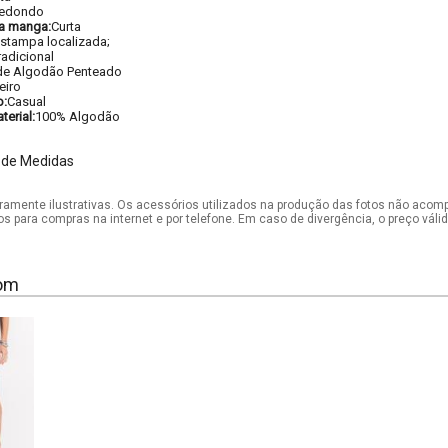
edondo
a manga:
Curta
stampa localizada;
radicional
de Algodão Penteado
eiro
o:
Casual
erial:
100% Algodão
 de Medidas
mente ilustrativas. Os acessórios utilizados na produção das fotos não acom
os para compras na internet e por telefone. Em caso de divergência, o preço vál
om