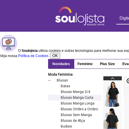
O
Soulojista
utiliza cookies e outras tecnologias para melhorar sua e
OK
Veja nossa
Política de Cookies
.
Novidades
Feminino
Plus Size
Eva
Moda Feminina
Blusas
Batas
Blusas Manga 3/4
Blusas Manga Curta
Blusas Manga Longa
Blusas Ombro a Ombro
Blusas Sem Manga
Blusas de Alça
Bodies