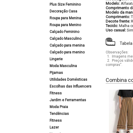
Modelo:
Alfaiat
Plus Size Feminino
Comprimento d
Decoração Casa
Modelo da man
Comprimento:
T
Roupa para Menina
Decote frente:
Roupa para Menino
Tecido:
Malha c
Uso casual:
Si
Calçado Feminino
Calçado Masculino
Tabela
Calçado para menina
Calçado para menino
Observações:
1.
Imagens mera
Lingerie
2.
Preços válid
compras".
Moda Masculina
Pijamas
Combina c
Utilidades Domésticas
Escolhas das Influencers
Fitness
Jardim e Ferramentas
Moda Praia
Tendências
Fitness
Lazer