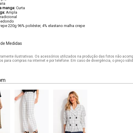
aria
a manga:
Curta
ga:
Ampla
radicional
Redondo
repe 220g 96% poliéster, 4% elastano malha crepe
m
 de Medidas
mente ilustrativas. Os acessórios utilizados na produção das fotos não acom
os para compras na internet e por telefone. Em caso de divergência, o preço vál
om