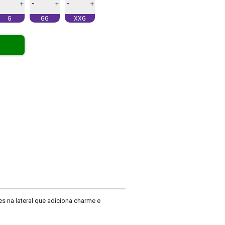
-
-
+
+
+
G
GG
XXG
 na lateral que adiciona charme e