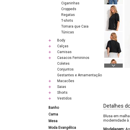
Ciganinhas
Croppeds
Regatas
T-shirts
Tomara que Caia
Túnicas
Body
Calças
Camisas
Casacos Femininos
Coletes
Conjuntos
Gestantes e Amamentação
Macacões
Saias
Shorts
Vestidos
Detalhes d
Banho
Cama
Blusa em malha 
modernidade à 
Mesa
Moda Evangélica
Modelagem:
Am