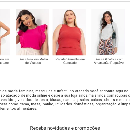
aro em
Blusa Pink em Malha
Regata Vermelha em
Blusa Off White com
astano
de Viscose
Canelado
Amarração Regulável
r da moda feminina, masculina e infantil no atacado você encontra aqui no
so atacado de moda online e deixe a sua loja ainda mais linda com roupas c
 vestidos, vestidos de festa, blusas, camisas, saias, calças, shorts e m
casa como cama, mesa, banho, utilidades domésticas, organização e limpe
lementos alimentares.
Receba novidades e promoções