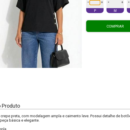
-
-
-
+
+
P
M
COMPRAR
o Produto
crepe preta, com modelagem ampla e caimento leve. Possui detalhe de botões
peça básica e elegante.
pla