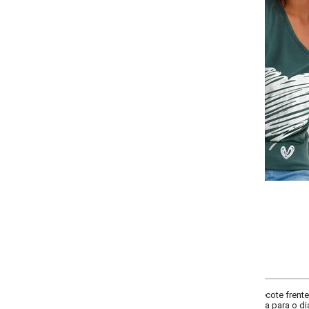
-
-
-
-
+
+
+
P
M
G
GG
COMPRAR
cote frente de um ombro só, manga curta, possui estampa localizada metaliz
 para o dia a dia.