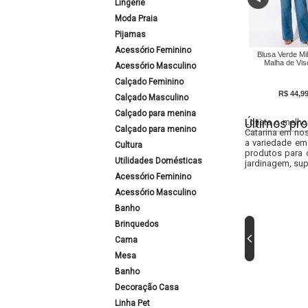
Lingerie
Moda Praia
Pijamas
Acessório Feminino
Blusa Verde Mil
Malha de Vi
Acessório Masculino
Calçado Feminino
R$ 44,9
Calçado Masculino
Calçado para menina
Últimos pro
Lojista o melho
Calçado para menino
Catarina em nos
a variedade em
Cultura
produtos para 
Utilidades Domésticas
jardinagem, sup
Acessório Feminino
Acessório Masculino
Banho
Brinquedos
Cama
Mesa
Banho
Decoração Casa
Linha Pet