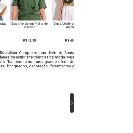
rtas
Blusa Verde em Malha de
Blusa Verde em Malha de
Blusa Verde em Malha
Viscose
Algodão
R$ 41,39
R$ 45,99
R$ 17,99
Soulojista
. Compre roupas direto de Santa
heias de estilo e tendências da moda. Veja
acacão. Também temos uma grande oferta de
za, brinquedos, decoração, ferramentas e