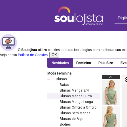
O
Soulojista
utiliza cookies e outras tecnologias para melhorar sua e
OK
Veja nossa
Política de Cookies
.
Novidades
Feminino
Plus Size
Eva
Moda Feminina
Blusas
Batas
Blusas Manga 3/4
Blusas Manga Curta
Blusas Manga Longa
Blusas Ombro a Ombro
Blusas Sem Manga
Blusas de Alça
Bodies