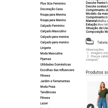
Decote frente:
R
Plus Size Feminino
Decote costas:
Decoração Casa
Comprimento d
Modelo da man
Roupa para Menina
Comprimento:
B
Roupa para Menino
Material:
Malha 
Estação:
Ano Int
Calçado Feminino
Situação de Us
Calçado Masculino
Composição Mat
Calçado para menina
Tabela
Calçado para menino
Lingerie
Observações:
1.
Imagens mera
Moda Masculina
2.
Preços válid
Pijamas
compras".
Utilidades Domésticas
Escolhas das Influencers
Produtos si
Fitness
Jardim e Ferramentas
Moda Praia
Tendências
Fitness
Lazer