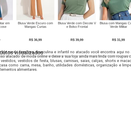
itar em
Blusa Verde Escuro com
Blusa Verde com Decote V
Blusa com Mangas Cu
scose
Mangas Curtas
e Bolso Frontal
Verde Militar
9
R$ 36,99
R$ 39,99
R$ 31,99
dutos visualizados
r da moda feminina, masculina e infantil no atacado você encontra aqui no
so atacado de moda online e deixe a sua loja ainda mais linda com roupas c
 vestidos, vestidos de festa, blusas, camisas, saias, calças, shorts e m
casa como cama, mesa, banho, utilidades domésticas, organização e limpe
lementos alimentares.