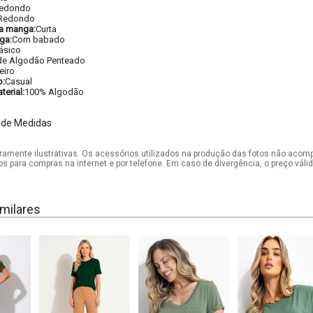
edondo
Redondo
a manga:
Curta
ga:
Com babado
ásico
de Algodão Penteado
eiro
o:
Casual
erial:
100% Algodão
 de Medidas
mente ilustrativas. Os acessórios utilizados na produção das fotos não acom
os para compras na internet e por telefone. Em caso de divergência, o preço vál
milares