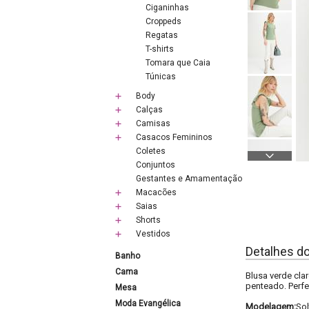
Ciganinhas
Croppeds
Regatas
T-shirts
Tomara que Caia
Túnicas
Body
Calças
Camisas
Casacos Femininos
Coletes
Conjuntos
Gestantes e Amamentação
Macacões
Saias
Shorts
Vestidos
Detalhes d
Banho
Cama
Blusa verde cl
penteado. Perfe
Mesa
Moda Evangélica
Modelagem:
Sol