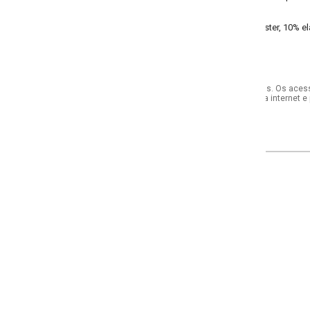
ster, 10% elastano liganete - meia malha
s. Os acessórios utilizados na produção das fotos não acompanham o produto.
internet e por telefone. Em caso de divergência, o preço válido será sempre aq