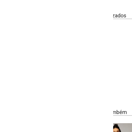
izados
ambém