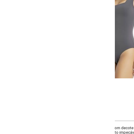
-
-
-
-
+
+
+
P
M
G
GG
COMPRAR
com decote quadrado e modelagem sem mangas. Sofisticado e moderno, é id
to impecável.