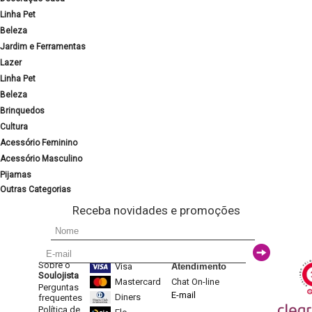
Linha Pet
Beleza
Jardim e Ferramentas
Lazer
Linha Pet
Beleza
Brinquedos
Cultura
Acessório Feminino
Acessório Masculino
Pijamas
Outras Categorias
Receba novidades e promoções
Sobre o
Visa
Atendimento
Soulojista
Mastercard
Chat On-line
Perguntas
E-mail
Diners
frequentes
Política de