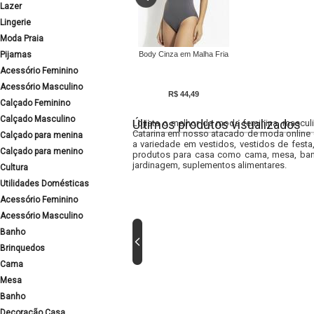
Lazer
Lingerie
Moda Praia
Pijamas
Body Cinza em Malha Fria
Acessório Feminino
Acessório Masculino
R$ 44,49
Calçado Feminino
Calçado Masculino
Últimos produtos visualizados
Lojista o melhor da moda feminina, masculi
Catarina em nosso atacado de moda online e
Calçado para menina
a variedade em vestidos, vestidos de fest
Calçado para menino
produtos para casa como cama, mesa, banh
jardinagem, suplementos alimentares.
Cultura
Utilidades Domésticas
Acessório Feminino
Acessório Masculino
Banho
Brinquedos
Cama
Mesa
Banho
Decoração Casa