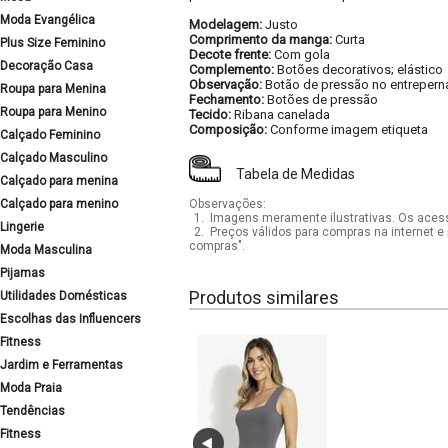
Moda Evangélica
Modelagem:
Justo
Comprimento da manga:
Curta
Plus Size Feminino
Decote frente:
Com gola
Decoração Casa
Complemento:
Botões decorativos; elástico
Observação:
Botão de pressão no entrepern
Roupa para Menina
Fechamento:
Botões de pressão
Roupa para Menino
Tecido:
Ribana canelada
Composição:
Conforme imagem etiqueta
Calçado Feminino
Calçado Masculino
Tabela de Medidas
Calçado para menina
Calçado para menino
Observações:
1.
Imagens meramente ilustrativas. Os acess
Lingerie
2.
Preços válidos para compras na internet e 
compras".
Moda Masculina
Pijamas
Produtos similares
Utilidades Domésticas
Escolhas das Influencers
Fitness
Jardim e Ferramentas
Moda Praia
Tendências
Fitness