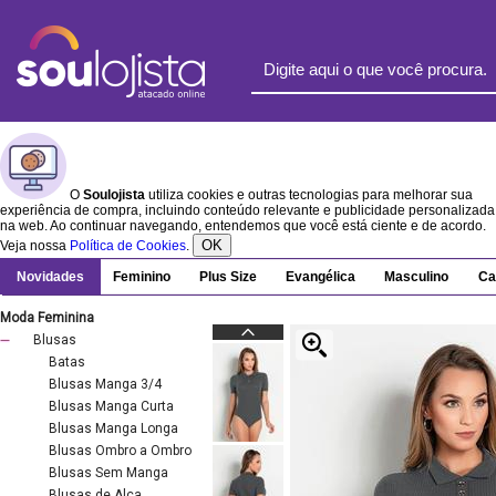
O
Soulojista
utiliza cookies e outras tecnologias para melhorar sua
experiência de compra, incluindo conteúdo relevante e publicidade personalizada
na web. Ao continuar navegando, entendemos que você está ciente e de acordo.
OK
Veja nossa
Política de Cookies
.
Novidades
Feminino
Plus Size
Evangélica
Masculino
Ca
Moda Feminina
Blusas
Batas
Blusas Manga 3/4
Blusas Manga Curta
Blusas Manga Longa
Blusas Ombro a Ombro
Blusas Sem Manga
Blusas de Alça