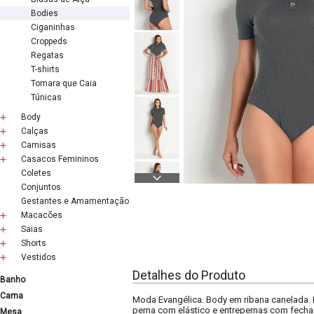
Bodies
Ciganinhas
Croppeds
Regatas
T-shirts
Tomara que Caia
Túnicas
Body
Calças
Camisas
Casacos Femininos
Coletes
Conjuntos
Gestantes e Amamentação
Macacões
Saias
Shorts
Vestidos
Detalhes do Produto
Banho
Cama
Moda Evangélica. Body em ribana canelada. 
perna com elástico e entrepernas com fech
Mesa