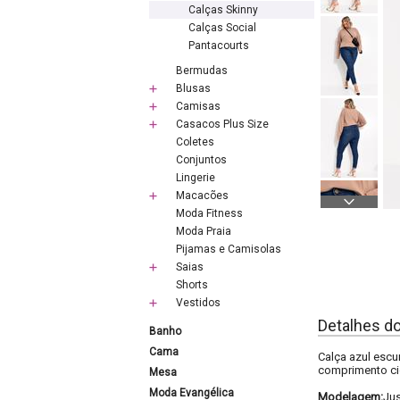
Calças Skinny
Calças Social
Pantacourts
Bermudas
Blusas
Camisas
Casacos Plus Size
Coletes
Conjuntos
Lingerie
Macacões
Moda Fitness
Moda Praia
Pijamas e Camisolas
Saias
Shorts
Vestidos
Detalhes d
Banho
Cama
Calça azul escu
comprimento cig
Mesa
Moda Evangélica
Modelagem:
Ju