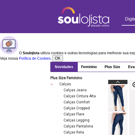
O
Soulojista
utiliza cookies e outras tecnologias para melhorar sua e
OK
Veja nossa
Política de Cookies
.
Novidades
Feminino
Plus Size
Eva
Plus Size Feminino
Calças
Calças Jeans
Calças Cintura Alta
Calças Comfort
Calças Cropped
Calças Flare
Calças Legging
Calças Pantalona
Calças Reta