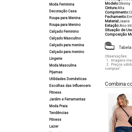
Modelo:
Skinny
Moda Feminina
Cintura:
Alta
Decoração Casa
Comprimento:
C
Fechamento:
Em
Roupa para Menina
Material:
Jeans
Roupa para Menino
Estação:
Ano Int
Situação de Us
Calçado Feminino
Composição Mat
Calçado Masculino
Calçado para menina
Tabela
Calçado para menino
Observações:
Lingerie
1.
Imagens mera
2.
Preços válid
Moda Masculina
compras".
Pijamas
Utilidades Domésticas
Combina c
Escolhas das Influencers
Fitness
Jardim e Ferramentas
Moda Praia
Tendências
Fitness
Lazer