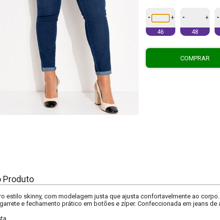
-
-
-
+
+
46
48
COMPRAR
o Produto
ro estilo skinny, com modelagem justa que ajusta confortavelmente ao corpo. Ci
arrete e fechamento prático em botões e zíper. Confeccionada em jeans de a
sta