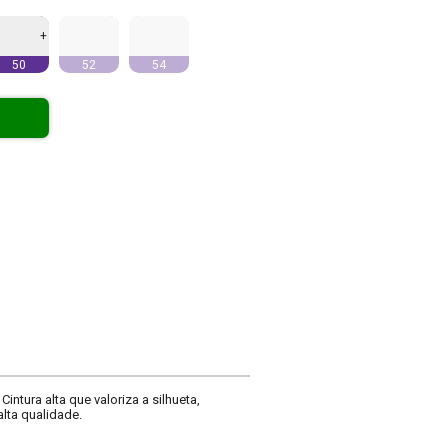
+
50
52
54
ntura alta que valoriza a silhueta,
lta qualidade.