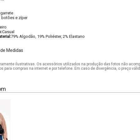
igarrete
 botões e zíper
eiro
o:
Casual
erial:
79% Algodão, 19% Poliéster, 2% Elastano
 de Medidas
mente ilustrativas. Os acessórios utilizados na produção das fotos não acom
os para compras na internet e por telefone. Em caso de divergência, o preço vál
om