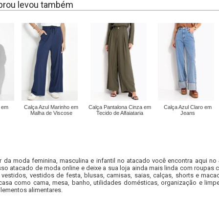
rou levou também
 em
Calça Azul Marinho em
Calça Pantalona Cinza em
Calça Azul Claro em
Malha de Viscose
Tecido de Alfaiataria
Jeans
r da moda feminina, masculina e infantil no atacado você encontra aqui no
so atacado de moda online e deixe a sua loja ainda mais linda com roupas c
 vestidos, vestidos de festa, blusas, camisas, saias, calças, shorts e m
casa como cama, mesa, banho, utilidades domésticas, organização e limpe
lementos alimentares.