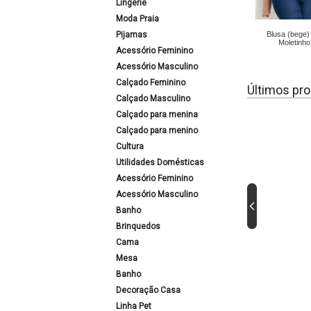
Lingerie
Moda Praia
Pijamas
Blusa (bege
Moletinho
Acessório Feminino
Acessório Masculino
Calçado Feminino
Últimos pro
Calçado Masculino
Calçado para menina
Calçado para menino
Cultura
Utilidades Domésticas
Acessório Feminino
Acessório Masculino
Banho
Brinquedos
Cama
Mesa
Banho
Decoração Casa
Linha Pet