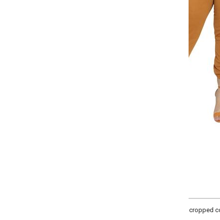
Selecione:
Selecione a quantidade para cada tamanho:
-
-
-
-
+
+
+
G
GG
XXG
XLG
COMPRAR
cropped com elástico na cintura, amarração decorativa centralizada, bolsos f