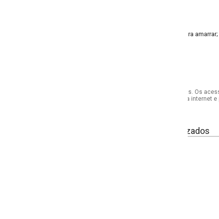
ra amarrar; elástico
s. Os acessórios utilizados na produção das fotos não acompanham o produto.
internet e por telefone. Em caso de divergência, o preço válido será sempre aq
izados