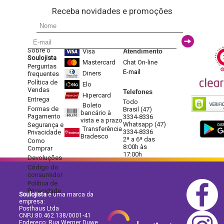
Receba novidades e promoções
Sobre o
Visa
Atendimento
Soulojista
Mastercard
Chat On-line
Perguntas
E-mail
Diners
frequentes
Política de
Elo
Vendas
Telefones
Hipercard
Entrega
Todo
Boleto
Formas de
Brasil (47)
bancário à
Pagamento
3334-8336
vista e a prazo
Whatsapp (47)
Segurança e
Transferência
3334-8336
Privacidade
Bradesco
2ª a 6ª das
Como
8:00h às
Comprar
17:00h
Devoluções
Código do
consumidor
Política de
Privacidade
Soulojista
é uma marca da
empresa:
Posthaus Ltda
CNPJ:80.462.138/0001-41
Endereço: Rua Werner Duwe,