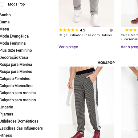
Moda Pop
Banho
Cama
Mesa
4.5
Calça Listrado Cinza com Bolsos
Calça Mar
Moda Evangélica
Funcionai
Moda Feminina
Ver o preço
Ver o pre
Plus Size Feminino
Decoração Casa
Roupa para Menina
Roupa para Menino
Calçado Feminino
Calçado Masculino
Calçado para menina
Calçado para menino
Lingerie
Pijamas
Utilidades Domésticas
Escolhas das Influencers
Fitness