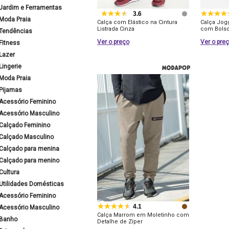
Jardim e Ferramentas
3.6
Moda Praia
Calça com Elástico na Cintura
Calça Jog
Listrada Cinza
com Bols
Tendências
Ver o preço
Ver o pre
Fitness
Lazer
Lingerie
Moda Praia
Pijamas
Acessório Feminino
Acessório Masculino
Calçado Feminino
Calçado Masculino
Calçado para menina
Calçado para menino
Cultura
Utilidades Domésticas
Acessório Feminino
4.1
Acessório Masculino
Calça Marrom em Moletinho com
Banho
Detalhe de Zíper