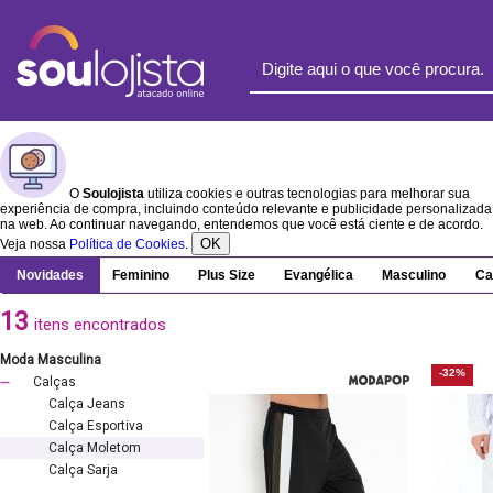
O
Soulojista
utiliza cookies e outras tecnologias para melhorar sua
experiência de compra, incluindo conteúdo relevante e publicidade personalizada
na web. Ao continuar navegando, entendemos que você está ciente e de acordo.
OK
Veja nossa
Política de Cookies
.
Novidades
Feminino
Plus Size
Evangélica
Masculino
Ca
13
itens encontrados
Moda Masculina
-32%
Calças
Calça Jeans
Calça Esportiva
Calça Moletom
Calça Sarja