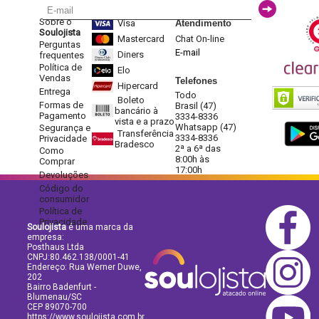
Sobre o
Visa
Atendimento
Soulojista
Mastercard
Chat On-line
Perguntas
E-mail
Diners
frequentes
Política de
Elo
Vendas
Telefones
Hipercard
Entrega
Todo
Boleto
Formas de
Brasil (47)
bancário à
Pagamento
3334-8336
vista e a prazo
Whatsapp (47)
Segurança e
Transferência
3334-8336
Privacidade
Bradesco
2ª a 6ª das
Como
8:00h às
Comprar
17:00h
Devoluções
Código do
consumidor
Política de
Privacidade
Soulojista
é uma marca da
empresa:
Posthaus Ltda
CNPJ:80.462.138/0001-41
Endereço: Rua Werner Duwe,
202
Bairro Badenfurt -
Blumenau/SC
CEP 89070-700
https://www.soulojista.com.br