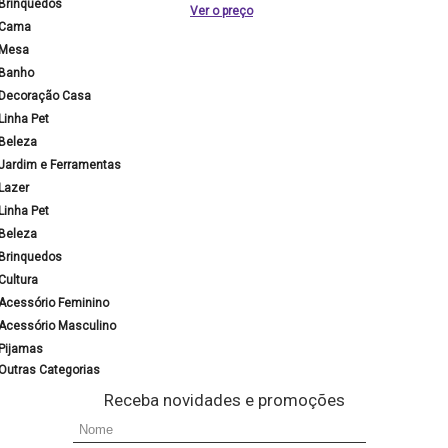
Brinquedos
Ver o preço
Cama
Mesa
Banho
Decoração Casa
Linha Pet
Beleza
Jardim e Ferramentas
Lazer
Linha Pet
Beleza
Brinquedos
Cultura
Acessório Feminino
Acessório Masculino
Pijamas
Outras Categorias
Receba novidades e promoções