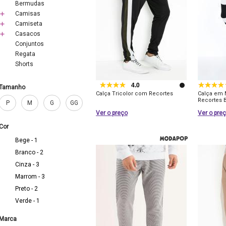
Bermudas
Camisas
Camiseta
Casacos
Conjuntos
Regata
Shorts
4.0
Tamanho
Calça Tricolor com Recortes
Calça em 
Recortes 
P
M
G
GG
Ver o preço
Ver o pre
Cor
Bege - 1
Branco - 2
Cinza - 3
Marrom - 3
Preto - 2
Verde - 1
Marca