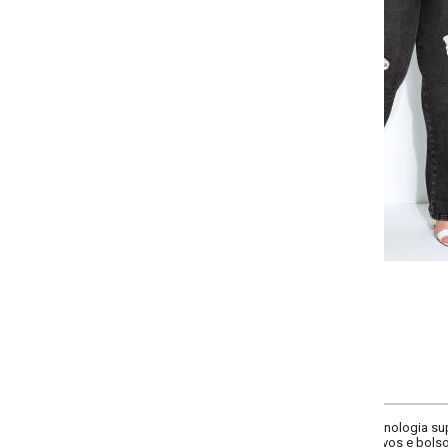
Selecione a quantidade para cada tamanho:
-
-
-
-
+
+
+
46
48
50
52
COMPRAR
nologia super lipo, com cinta modeladora. Modelo boot cut com cós e passan
ivos e bolsos traseiros funcionais. Fechamento em zíper e botão. Cintura alta.