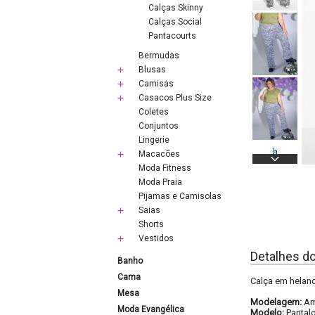
Calças Skinny
Calças Social
Pantacourts
Bermudas
Blusas
Camisas
Casacos Plus Size
Coletes
Conjuntos
Lingerie
Macacões
Moda Fitness
Moda Praia
Pijamas e Camisolas
Saias
Shorts
Vestidos
Detalhes d
Banho
Cama
Calça em helanca
Mesa
Modelagem:
Am
Moda Evangélica
Modelo:
Pantal