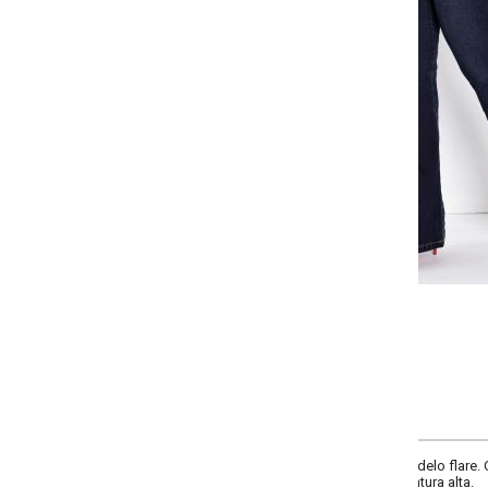
Selecione a quantidade para cada tamanho:
-
-
-
+
+
+
48
50
52
54
COMPRAR
lo flare. Cintura com cós e passantes, bolsos dianteiros decorativos e trase
ura alta.