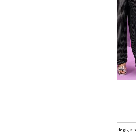
Selecione a quantidade para cada tamanho:
-
-
-
+
+
+
G
GG
XXG
XLG
COMPRAR
a de giz, modelagem solta, elástico na cintura, cintura alta, comprimento tradic