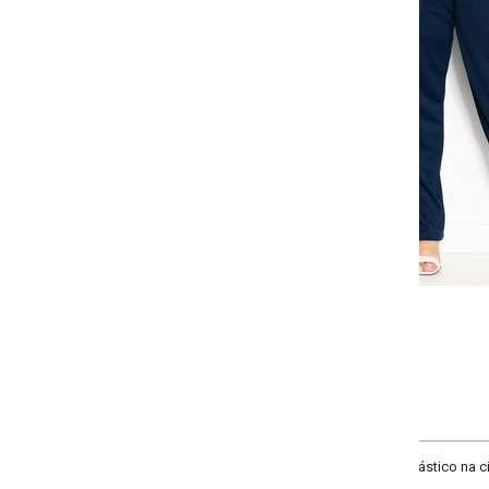
Selecione a quantidade para cada tamanho:
-
-
-
-
+
+
+
G
GG
XXG
XLG
COMPRAR
ico na cintura, faixas costuradas nas laterais para amarrar e nervura na frente