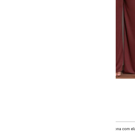
Selecione a quantidade para cada tamanho:
-
-
+
+
G
GG
XXG
XLG
COMPRAR
 com elástico na cintura e fendas nas laterais da barra. Cintura: Alta.