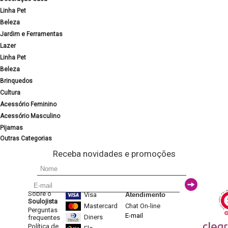
Linha Pet
Beleza
Jardim e Ferramentas
Lazer
Linha Pet
Beleza
Brinquedos
Cultura
Acessório Feminino
Acessório Masculino
Pijamas
Outras Categorias
Receba novidades e promoções
Sobre o
Visa
Atendimento
Soulojista
Mastercard
Chat On-line
Perguntas
E-mail
Diners
frequentes
Política de