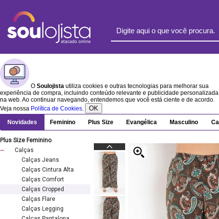
O
Soulojista
utiliza cookies e outras tecnologias para melhorar sua
experiência de compra, incluindo conteúdo relevante e publicidade personalizada
na web. Ao continuar navegando, entendemos que você está ciente e de acordo.
OK
Veja nossa
Política de Cookies
.
Novidades
Feminino
Plus Size
Evangélica
Masculino
Ca
Plus Size Feminino
Calças
Calças Jeans
Calças Cintura Alta
Calças Comfort
Calças Cropped
Calças Flare
Calças Legging
Calças Pantalona