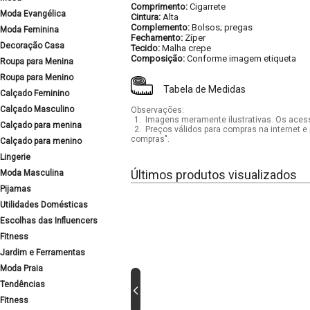
Comprimento:
Cigarrete
Moda Evangélica
Cintura:
Alta
Complemento:
Bolsos; pregas
Moda Feminina
Fechamento:
Zíper
Decoração Casa
Tecido:
Malha crepe
Composição:
Conforme imagem etiqueta
Roupa para Menina
Roupa para Menino
Tabela de Medidas
Calçado Feminino
Calçado Masculino
Observações:
1.
Imagens meramente ilustrativas. Os acess
Calçado para menina
2.
Preços válidos para compras na internet e 
compras".
Calçado para menino
Lingerie
Últimos produtos visualizados
Moda Masculina
Pijamas
Utilidades Domésticas
Escolhas das Influencers
Fitness
Jardim e Ferramentas
Moda Praia
Tendências
Fitness