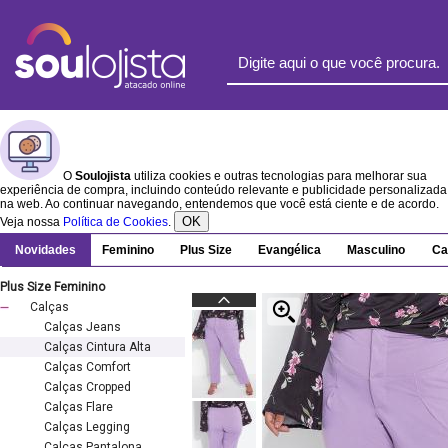
O
Soulojista
utiliza cookies e outras tecnologias para melhorar sua
experiência de compra, incluindo conteúdo relevante e publicidade personalizada
na web. Ao continuar navegando, entendemos que você está ciente e de acordo.
OK
Veja nossa
Política de Cookies
.
Novidades
Feminino
Plus Size
Evangélica
Masculino
Ca
Plus Size Feminino
Calças
Calças Jeans
Calças Cintura Alta
Calças Comfort
Calças Cropped
Calças Flare
Calças Legging
Calças Pantalona