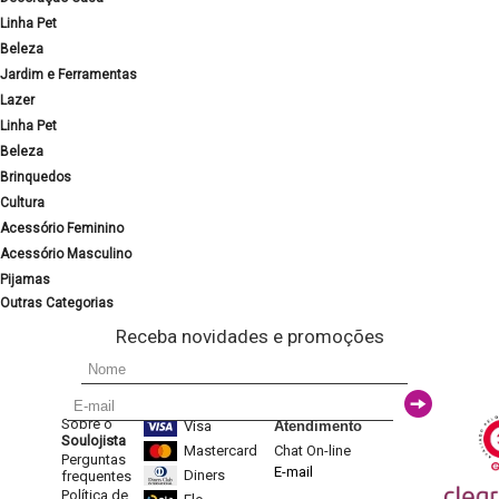
Linha Pet
Beleza
Jardim e Ferramentas
Lazer
Linha Pet
Beleza
Brinquedos
Cultura
Acessório Feminino
Acessório Masculino
Pijamas
Outras Categorias
Receba novidades e promoções
Sobre o
Visa
Atendimento
Soulojista
Mastercard
Chat On-line
Perguntas
E-mail
Diners
frequentes
Política de