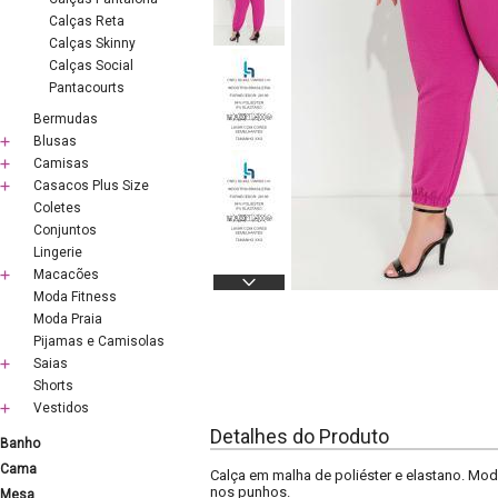
Calças Reta
Calças Skinny
Calças Social
Pantacourts
Bermudas
Blusas
Camisas
Casacos Plus Size
Coletes
Conjuntos
Lingerie
Macacões
Moda Fitness
Moda Praia
Pijamas e Camisolas
Saias
Shorts
Vestidos
Detalhes do Produto
Banho
Cama
Calça em malha de poliéster e elastano. Model
nos punhos.
Mesa