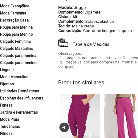
Moda Evangélica
Modelo:
Jogger
Comprimento:
Cigarrete
Moda Feminina
Cintura:
Alta
Decoração Casa
Complemento:
Bolsos; elástico
Tecido:
Malha crepe
Roupa para Menina
Composição:
Conforme imagem etiqueta
Roupa para Menino
Calçado Feminino
Tabela de Medidas
Calçado Masculino
Observações:
Calçado para menina
1.
Imagens meramente ilustrativas. Os acess
2.
Preços válidos para compras na internet e 
Calçado para menino
compras".
Lingerie
Moda Masculina
Produtos similares
Pijamas
Utilidades Domésticas
Escolhas das Influencers
Fitness
Jardim e Ferramentas
Moda Praia
Tendências
Fitness