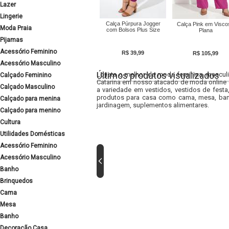
Lazer
Lingerie
Calça Púrpura Jogger
Calça Pink em Visco
Moda Praia
com Bolsos Plus Size
Plana
Pijamas
Acessório Feminino
R$ 39,99
R$ 105,99
Acessório Masculino
Últimos produtos visualizados
Lojista o melhor da moda feminina, masculi
Calçado Feminino
Catarina em nosso atacado de moda online e
Calçado Masculino
a variedade em vestidos, vestidos de fest
produtos para casa como cama, mesa, banh
Calçado para menina
jardinagem, suplementos alimentares.
Calçado para menino
Cultura
Utilidades Domésticas
Acessório Feminino
Acessório Masculino
Banho
Brinquedos
Cama
Mesa
Banho
Decoração Casa