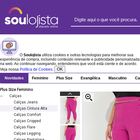
O
Soulojista
utiliza cookies e outras tecnologias para melhorar sua
experiência de compra, incluindo conteúdo relevante e publicidade personalizada
na web. Ao continuar navegando, entendemos que você está ciente e de acordo.
OK
Veja nossa
Política de Cookies
.
Novidades
Feminino
Plus Size
Evangélica
Masculino
Ca
Plus Size Feminino
Calças
Calças Jeans
Calças Cintura Alta
Calças Comfort
Calças Cropped
Calças Flare
Calças Legging
Calças Pantalona