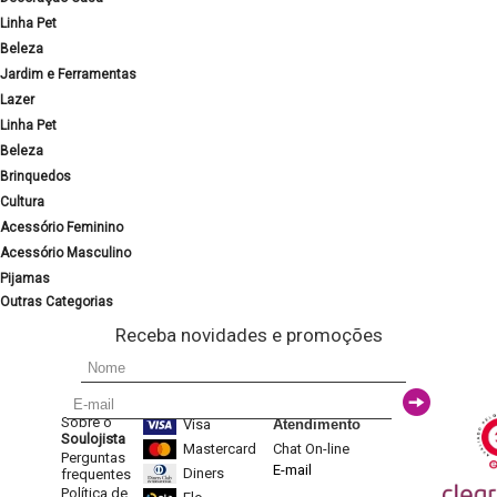
Linha Pet
Beleza
Jardim e Ferramentas
Lazer
Linha Pet
Beleza
Brinquedos
Cultura
Acessório Feminino
Acessório Masculino
Pijamas
Outras Categorias
Receba novidades e promoções
Sobre o
Visa
Atendimento
Soulojista
Mastercard
Chat On-line
Perguntas
E-mail
Diners
frequentes
Política de